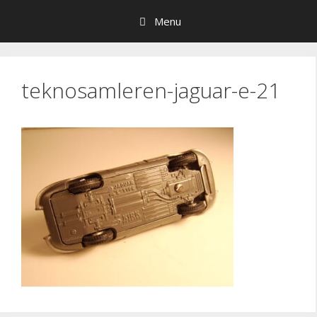
Hop
Menu
til
indhold
teknosamleren-jaguar-e-21