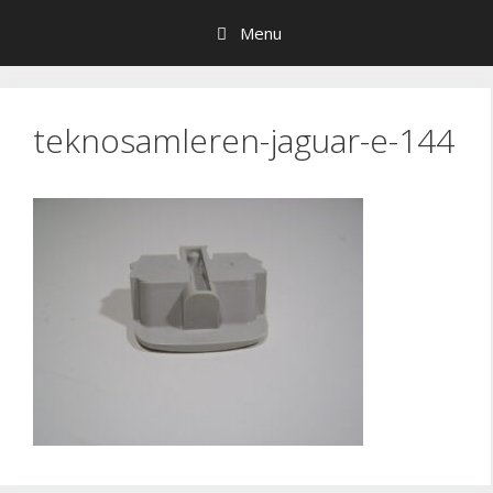
Hop
Menu
til
indhold
teknosamleren-jaguar-e-144