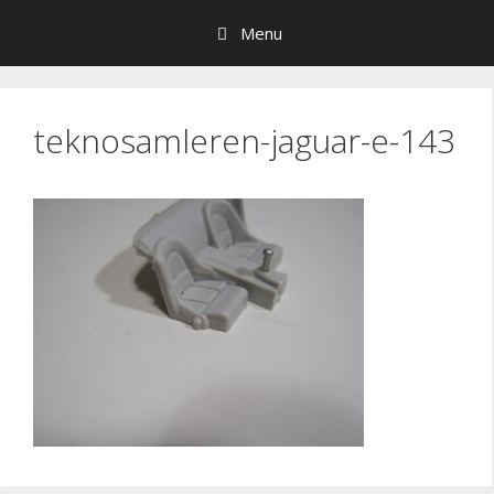
Hop
Menu
til
indhold
teknosamleren-jaguar-e-143