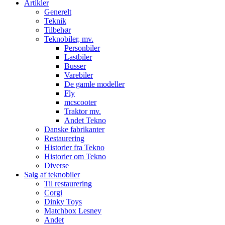
Artikler
Generelt
Teknik
Tilbehør
Teknobiler, mv.
Personbiler
Lastbiler
Busser
Varebiler
De gamle modeller
Fly
mcscooter
Traktor mv.
Andet Tekno
Danske fabrikanter
Restaurering
Historier fra Tekno
Historier om Tekno
Diverse
Salg af teknobiler
Til restaurering
Corgi
Dinky Toys
Matchbox Lesney
Andet