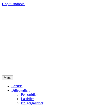
Hop til indhold
Menu
Forside
Billedgalleri
Personbiler
Lastbiler
Brugergallerier