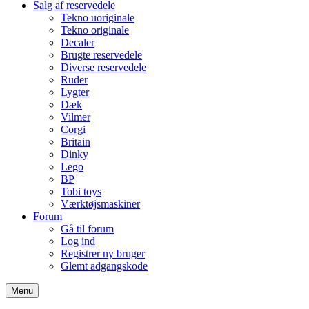
Salg af reservedele
Tekno uoriginale
Tekno originale
Decaler
Brugte reservedele
Diverse reservedele
Ruder
Lygter
Dæk
Vilmer
Corgi
Britain
Dinky
Lego
BP
Tobi toys
Værktøjsmaskiner
Forum
Gå til forum
Log ind
Registrer ny bruger
Glemt adgangskode
Menu