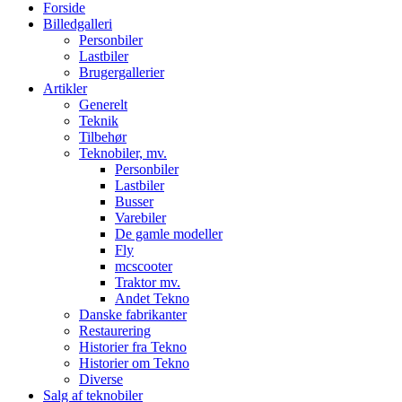
Forside
Billedgalleri
Personbiler
Lastbiler
Brugergallerier
Artikler
Generelt
Teknik
Tilbehør
Teknobiler, mv.
Personbiler
Lastbiler
Busser
Varebiler
De gamle modeller
Fly
mcscooter
Traktor mv.
Andet Tekno
Danske fabrikanter
Restaurering
Historier fra Tekno
Historier om Tekno
Diverse
Salg af teknobiler