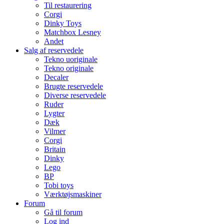
Til restaurering
Corgi
Dinky Toys
Matchbox Lesney
Andet
Salg af reservedele
Tekno uoriginale
Tekno originale
Decaler
Brugte reservedele
Diverse reservedele
Ruder
Lygter
Dæk
Vilmer
Corgi
Britain
Dinky
Lego
BP
Tobi toys
Værktøjsmaskiner
Forum
Gå til forum
Log ind