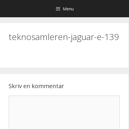
Hop
Menu
til
indhold
teknosamleren-jaguar-e-139
Skriv en kommentar
Kommentar