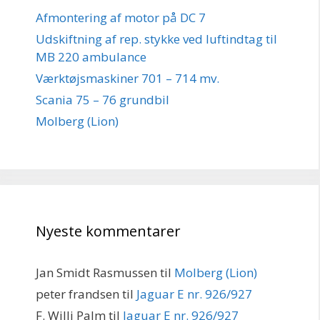
Afmontering af motor på DC 7
Udskiftning af rep. stykke ved luftindtag til
MB 220 ambulance
Værktøjsmaskiner 701 – 714 mv.
Scania 75 – 76 grundbil
Molberg (Lion)
Nyeste kommentarer
Jan Smidt Rasmussen
til
Molberg (Lion)
peter frandsen
til
Jaguar E nr. 926/927
F. Willi Palm
til
Jaguar E nr. 926/927