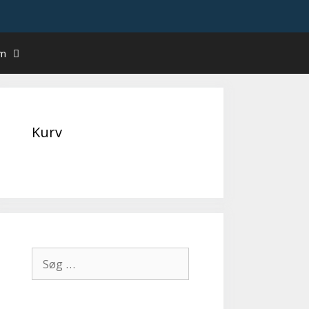
um
Kurv
Søg
efter: