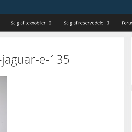
Salg af teknobiler
Salg af reservedele
For
-jaguar-e-135