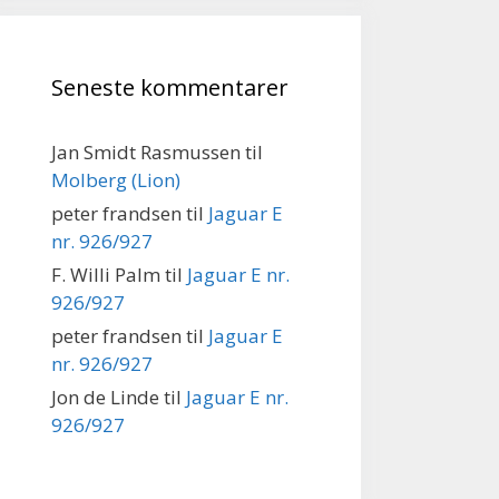
Seneste kommentarer
Jan Smidt Rasmussen
til
Molberg (Lion)
peter frandsen
til
Jaguar E
nr. 926/927
F. Willi Palm
til
Jaguar E nr.
926/927
peter frandsen
til
Jaguar E
nr. 926/927
Jon de Linde
til
Jaguar E nr.
926/927