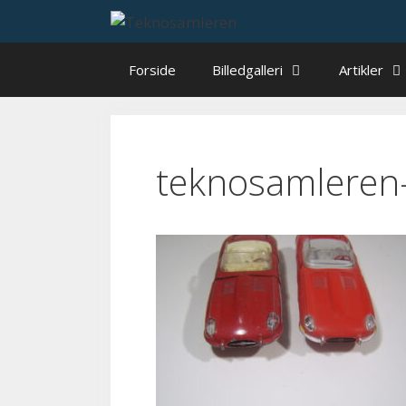
Hop
til
indhold
Forside
Billedgalleri
Artikler
teknosamleren