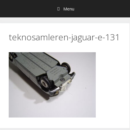
Hop
Menu
til
indhold
teknosamleren-jaguar-e-131