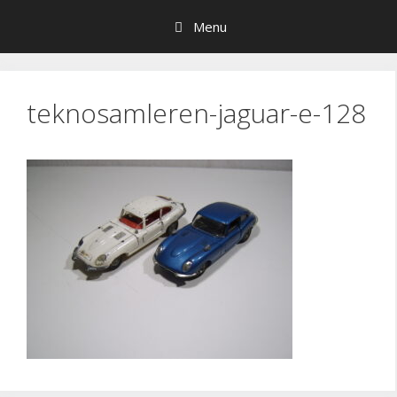
Hop
Menu
til
indhold
teknosamleren-jaguar-e-128