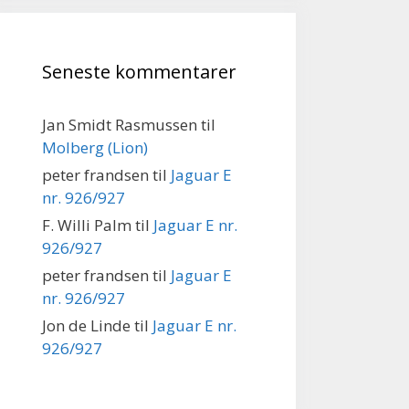
Seneste kommentarer
Jan Smidt Rasmussen
til
Molberg (Lion)
peter frandsen
til
Jaguar E
nr. 926/927
F. Willi Palm
til
Jaguar E nr.
926/927
peter frandsen
til
Jaguar E
nr. 926/927
Jon de Linde
til
Jaguar E nr.
926/927