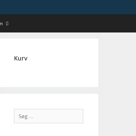
um
Kurv
Søg
efter: