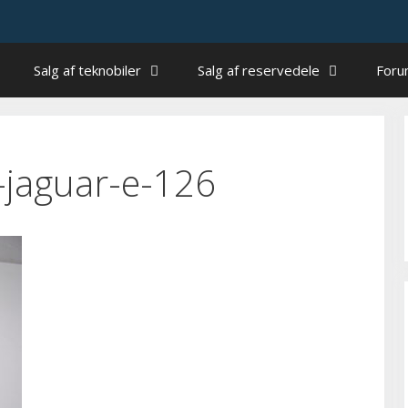
Salg af teknobiler
Salg af reservedele
For
-jaguar-e-126