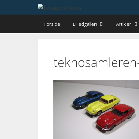
Hop
til
indhold
Forside
Billedgalleri
Artikler
teknosamleren