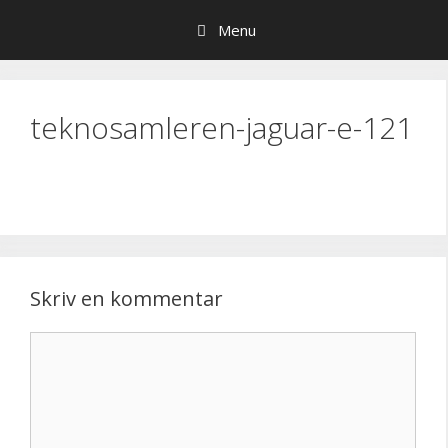
Hop
Menu
til
indhold
teknosamleren-jaguar-e-121
Skriv en kommentar
Kommentar