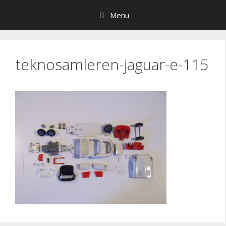
Hop
Menu
til
indhold
teknosamleren-jaguar-e-115