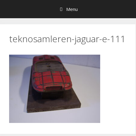
Hop
Menu
til
indhold
teknosamleren-jaguar-e-111