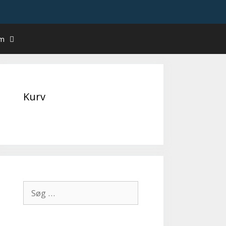
um
Kurv
Søg
efter: