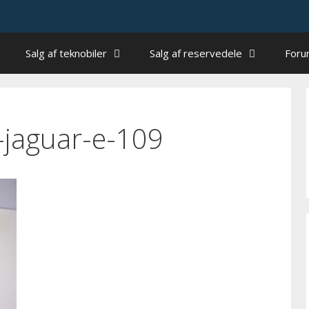
Salg af teknobiler
Salg af reservedele
For
-jaguar-e-109