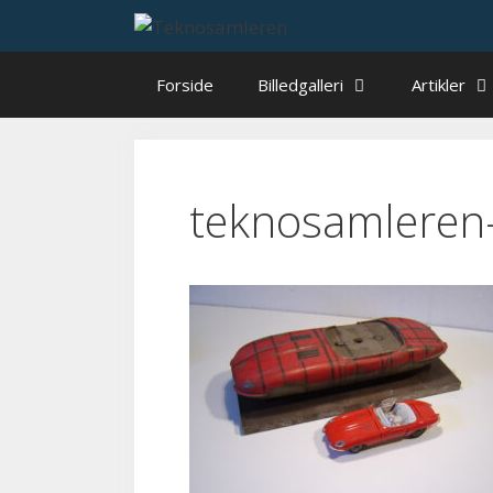
Hop
til
indhold
Forside
Billedgalleri
Artikler
teknosamleren