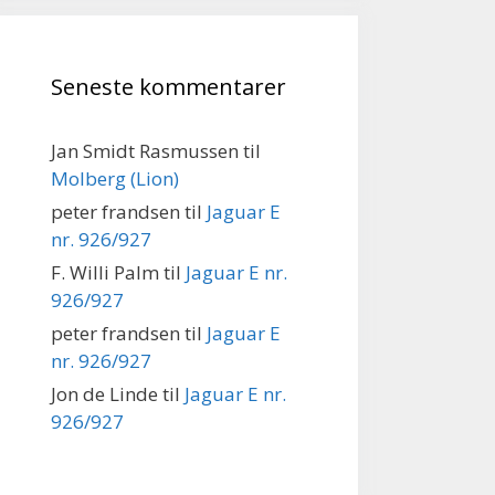
Seneste kommentarer
Jan Smidt Rasmussen
til
Molberg (Lion)
peter frandsen
til
Jaguar E
nr. 926/927
F. Willi Palm
til
Jaguar E nr.
926/927
peter frandsen
til
Jaguar E
nr. 926/927
Jon de Linde
til
Jaguar E nr.
926/927