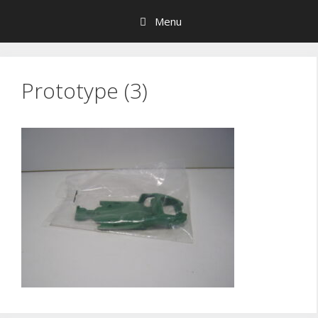
Hop
Menu
til
indhold
Prototype (3)