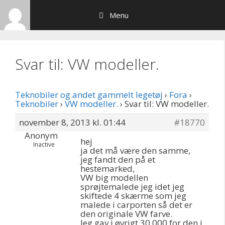
Hop
Menu
til
indhold
Svar til: VW modeller.
Teknobiler og andet gammelt legetøj
›
Fora
›
Teknobiler
›
VW modeller.
›
Svar til: VW modeller.
november 8, 2013 kl. 01:44
#18770
Anonym
hej
Inactive
ja det må være den samme,
jeg fandt den på et
hestemarked,
VW big modellen
sprøjtemalede jeg idet jeg
skiftede 4 skærme som jeg
malede i carporten så det er
den originale VW farve.
Jeg gav i øvrigt 30.000 for den i