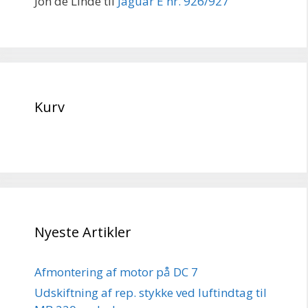
Jon de Linde
til
Jaguar E nr. 926/927
Kurv
Nyeste Artikler
Afmontering af motor på DC 7
Udskiftning af rep. stykke ved luftindtag til