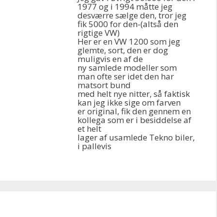
1977 og i 1994 måtte jeg
desværre sælge den, tror jeg
fik 5000 for den-(altså den
rigtige VW)
Her er en VW 1200 som jeg
glemte, sort, den er dog
muligvis en af de
ny samlede modeller som
man ofte ser idet den har
matsort bund
med helt nye nitter, så faktisk
kan jeg ikke sige om farven
er original, fik den gennem en
kollega som er i besiddelse af
et helt
lager af usamlede Tekno biler,
i pallevis