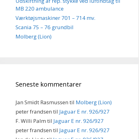
Udskiftning af rep. stykke ved luftindtag til
MB 220 ambulance
Værktøjsmaskiner 701 – 714 mv.
Scania 75 – 76 grundbil
Molberg (Lion)
Seneste kommentarer
Jan Smidt Rasmussen
til
Molberg (Lion)
peter frandsen
til
Jaguar E nr. 926/927
F. Willi Palm
til
Jaguar E nr. 926/927
peter frandsen
til
Jaguar E nr. 926/927