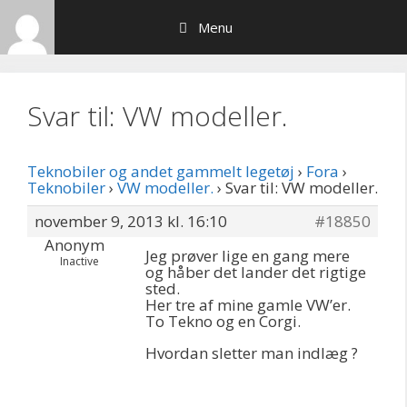
Hop
Menu
til
indhold
Svar til: VW modeller.
Teknobiler og andet gammelt legetøj
›
Fora
›
Teknobiler
›
VW modeller.
›
Svar til: VW modeller.
november 9, 2013 kl. 16:10
#18850
Anonym
Jeg prøver lige en gang mere
Inactive
og håber det lander det rigtige
sted.
Her tre af mine gamle VW’er.
To Tekno og en Corgi.
Hvordan sletter man indlæg ?