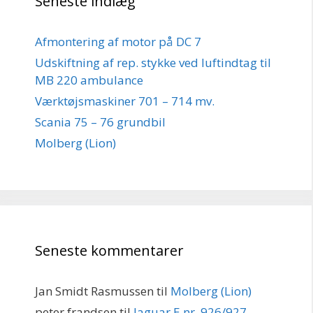
Seneste indlæg
Afmontering af motor på DC 7
Udskiftning af rep. stykke ved luftindtag til
MB 220 ambulance
Værktøjsmaskiner 701 – 714 mv.
Scania 75 – 76 grundbil
Molberg (Lion)
Seneste kommentarer
Jan Smidt Rasmussen
til
Molberg (Lion)
peter frandsen
til
Jaguar E nr. 926/927