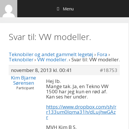
Hop
Menu
til
indhold
Svar til: VW modeller.
Teknobiler og andet gammelt legetøj
›
Fora
›
Teknobiler
›
VW modeller.
›
Svar til: VW modeller.
november 8, 2013 kl. 00:41
#18753
Kim Bjarne
Hej Ib.
Sørensen
Mange tak. Ja, en Tekno VW
Participant
1500 har jeg kun en rød af.
Kan ses her under.
https://www.dropbox.com/sh/r
r133um0lqma31h/dLujhwGAz
r
MVH Kim B S.