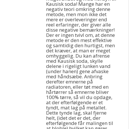
Kausisk soda! Mange har en
negativ teori omkring denne
metode, men mon ikke det
mere er overleveringer end
reel erfaringer, der giver alle
disse negative bemærkninger!
Der er ingen tvivl om, at denne
metode er den mest effektive
og samtidig den hurtigst, men
det kræver, at man er meget
omhyggelig. Du kan afrense
med Kausisk soda, skylle
delene i rigeligt lunken vand
(under hanen) gene afvaske
med håndsæbe. Anbring
derefter emnerne på
radiatoren, eller tøt med en
hårtørrer så emnerne bliver
100% tørre, så vil du opdage,
at der efterfølgende er et
tyndt, mat lag på metallet.
Dette tynde lag, skal fjerne
helt, (idet det er det, der
efterfølgende får malingen til
at bloble) hvilket kan gøres