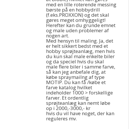
med en lille roterende messing
børste på en hobbydrill
(f.eks.PROXXON) og det skal
gøres meget omhyggeligt!
Herefter kan du grunde emnet
og male uden problemer af
nogen art.
Med hensyn til maling. Ja, det
er helt sikkert bedst med et
hobby sprøjteanlæg, men hvis
du kun skal male enkelte biler
og da speciel hvis du skal
male flere biler i samme farve,
så kan jeg anbefale dig, at
købe spraymailng af type
MOTIP. Du kan få /købe et
farve katalog hvilket
indeholder 1000 > forskellige
farver. Et ordentlig
sprøjteanlæg kan nemt løbe
op i 2000,-3000,- kr
hvis du vil have noget, der kan
reguleres mv.