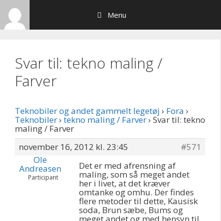
Hop
Menu
til
indhold
Svar til: tekno maling /
Farver
Teknobiler og andet gammelt legetøj
›
Fora
›
Teknobiler
›
tekno maling / Farver
›
Svar til: tekno
maling / Farver
november 16, 2012 kl. 23:45
#571
Ole
Det er med afrensning af
Andreasen
maling, som så meget andet
Participant
her i livet, at det kræver
omtanke og omhu. Der findes
flere metoder til dette, Kausisk
soda, Brun sæbe, Bums og
meget andet og med hensyn til