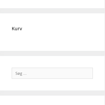
Kurv
Søg
efter: