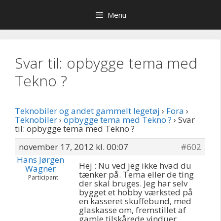
Hop
Menu
til
indhold
Svar til: opbygge tema med
Tekno ?
Teknobiler og andet gammelt legetøj
›
Fora
›
Teknobiler
›
opbygge tema med Tekno ?
›
Svar
til: opbygge tema med Tekno ?
november 17, 2012 kl. 00:07
#602
Hans Jørgen
Hej : Nu ved jeg ikke hvad du
Wagner
tænker på. Tema eller de ting
Participant
der skal bruges. Jeg har selv
bygget et hobby værksted på
en kasseret skuffebund, med
glaskasse om, fremstillet af
gamle tilskårede vinduer,