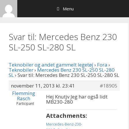
Hop
Menu
til
indhold
Svar til: Mercedes Benz 230
SL-250 SL-280 SL
Teknobiler og andet gammelt legetøj
›
Fora
›
Teknobiler
›
Mercedes Benz 230 SL-250 SL-280
SL
›
Svar til: Mercedes Benz 230 SL-250 SL-280 SL
november 11, 2013 kl. 23:41
#18905
Flemming
Hej Knutjv Jeg har også lidt
Rasch
MB230-280
Participant
Attachments:
Mercedes-Benz-230-