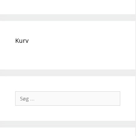
Kurv
Søg
efter: