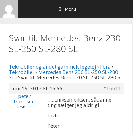
Hop
Menu
til
indhold
Svar til: Mercedes Benz 230
SL-250 SL-280 SL
Teknobiler og andet gammelt legetøj
›
Fora
›
Teknobiler
›
Mercedes Benz 230 SL-250 SL-280
SL
›
Svar til: Mercedes Benz 230 SL-250 SL-280 SL
juni 19, 2013 kl. 15:55
#16611
peter
…….niksen biksen, sådanne
frandsen
ting sælger jeg aldrig!
Keymaster
mvh
Peter