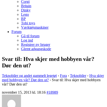
Corgi
Britain
Dinky
Lego
BP
Tobi toys
Værktøjsmaskiner
Forum
Gå til forum
Log ind
Registrer ny bruger
Glemt adgangskode
Svar til: Hva skjer med hobbyen vår?
Dør den ut?
Teknobiler og andet gammelt legetøj
›
Fora
›
Teknobiler
›
Hva skjer
med hobbyen vår? Dør den ut?
›
Svar til: Hva skjer med hobbyen
vår? Dør den ut?
november 15, 2013 kl. 18:16
#18989