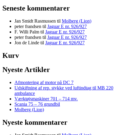
Seneste kommentarer
Jan Smidt Rasmussen
til
Molberg (Lion)
peter frandsen
til
Jaguar E nr. 926/927
F. Willi Palm
til
Jaguar E nr. 926/927
peter frandsen
til
Jaguar E nr. 926/927
Jon de Linde
til
Jaguar E nr. 926/927
Kurv
Nyeste Artikler
Afmontering af motor på DC 7
Udskiftning af rep. stykke ved luftindtag til MB 220
ambulance
Værktøjsmaskiner 701 – 714 mv.
Scania 75 – 76 grundbil
Molberg (Lion)
Nyeste kommentarer