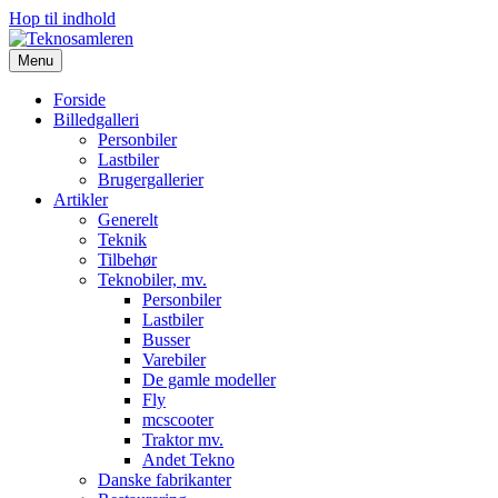
Hop til indhold
Menu
Forside
Billedgalleri
Personbiler
Lastbiler
Brugergallerier
Artikler
Generelt
Teknik
Tilbehør
Teknobiler, mv.
Personbiler
Lastbiler
Busser
Varebiler
De gamle modeller
Fly
mcscooter
Traktor mv.
Andet Tekno
Danske fabrikanter