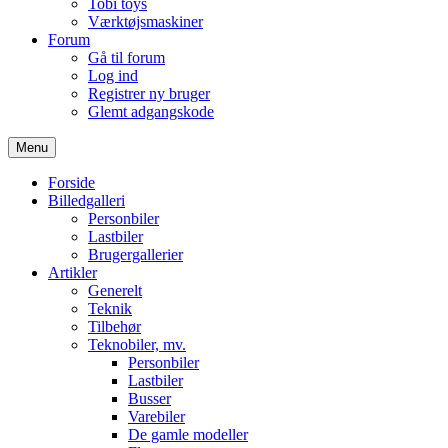
Tobi toys
Værktøjsmaskiner
Forum
Gå til forum
Log ind
Registrer ny bruger
Glemt adgangskode
Menu
Forside
Billedgalleri
Personbiler
Lastbiler
Brugergallerier
Artikler
Generelt
Teknik
Tilbehør
Teknobiler, mv.
Personbiler
Lastbiler
Busser
Varebiler
De gamle modeller