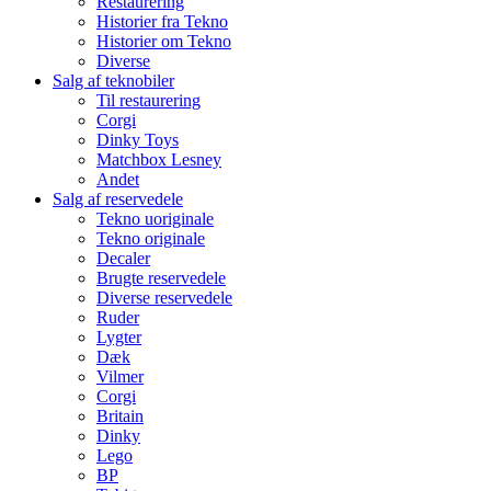
Restaurering
Historier fra Tekno
Historier om Tekno
Diverse
Salg af teknobiler
Til restaurering
Corgi
Dinky Toys
Matchbox Lesney
Andet
Salg af reservedele
Tekno uoriginale
Tekno originale
Decaler
Brugte reservedele
Diverse reservedele
Ruder
Lygter
Dæk
Vilmer
Corgi
Britain
Dinky
Lego
BP