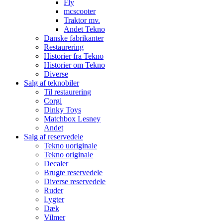
Fly
mcscooter
Traktor mv.
Andet Tekno
Danske fabrikanter
Restaurering
Historier fra Tekno
Historier om Tekno
Diverse
Salg af teknobiler
Til restaurering
Corgi
Dinky Toys
Matchbox Lesney
Andet
Salg af reservedele
Tekno uoriginale
Tekno originale
Decaler
Brugte reservedele
Diverse reservedele
Ruder
Lygter
Dæk
Vilmer