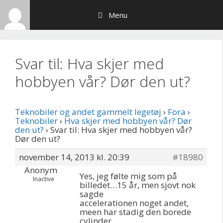
Hop
Menu
til
indhold
Svar til: Hva skjer med
hobbyen vår? Dør den ut?
Teknobiler og andet gammelt legetøj
›
Fora
›
Teknobiler
›
Hva skjer med hobbyen vår? Dør
den ut?
›
Svar til: Hva skjer med hobbyen vår?
Dør den ut?
november 14, 2013 kl. 20:39
#18980
Anonym
Yes, jeg følte mig som på
Inactive
billedet…15 år, men sjovt nok
sagde
accelerationen noget andet,
meen har stadig den borede
cylinder