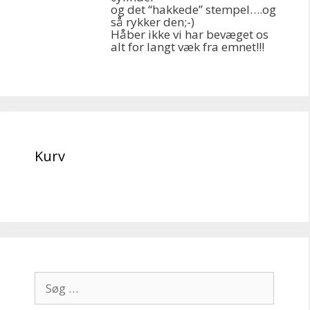
og det “hakkede” stempel….og
så rykker den;-)
Håber ikke vi har bevæget os
alt for langt væk fra emnet!!!
Kurv
Søg
efter: