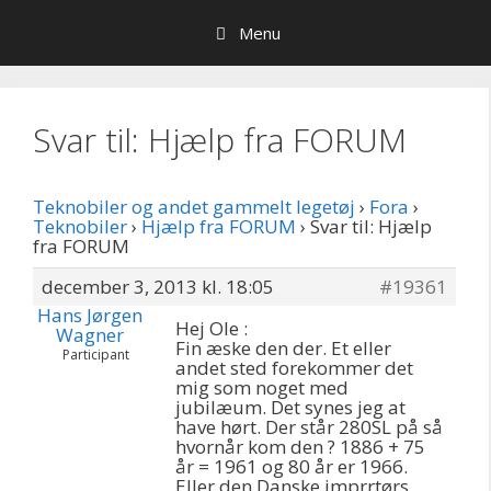
Hop
Menu
til
indhold
Svar til: Hjælp fra FORUM
Teknobiler og andet gammelt legetøj
›
Fora
›
Teknobiler
›
Hjælp fra FORUM
›
Svar til: Hjælp
fra FORUM
december 3, 2013 kl. 18:05
#19361
Hans Jørgen
Hej Ole :
Wagner
Fin æske den der. Et eller
Participant
andet sted forekommer det
mig som noget med
jubilæum. Det synes jeg at
have hørt. Der står 280SL på så
hvornår kom den ? 1886 + 75
år = 1961 og 80 år er 1966.
Eller den Danske imprrtørs