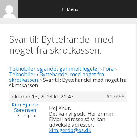
Hop
Menu
til
indhold
Svar til: Byttehandel med
noget fra skrotkassen.
Teknobiler og andet gammelt legetøj
›
Fora
›
Teknobiler
›
Byttehandel med noget fra
skrotkassen.
›
Svar til: Byttehandel med noget fra
skrotkassen.
oktober 13, 2013 kl. 21:43
#17895
Kim Bjarne
Hej Knut.
Sørensen
Det kan vi godt. Her er min
Participant
EMail adresse så vi kan
udveksle adresser.
kim.gerda@os.dk