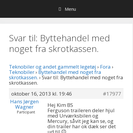
Hop
Menu
til
indhold
Svar til: Byttehandel med
noget fra skrotkassen.
Teknobiler og andet gammelt legetøj
›
Fora
›
Teknobiler
›
Byttehandel med noget fra
skrotkassen.
›
Svar til: Byttehandel med noget fra
skrotkassen.
oktober 16, 2013 kl. 19:46
#17977
Hans Jørgen
Hej Kim BS
Wagner
Ferguson traileren deler hjul
Participant
med Urværksbilen og
Mercury, såvit jeg kan se, og
din trailer har ok dæk ser det
ud til 😉