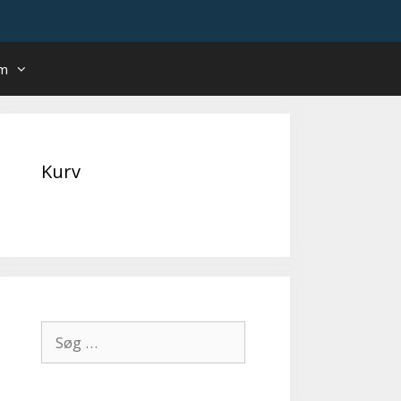
um
Kurv
Søg
efter: