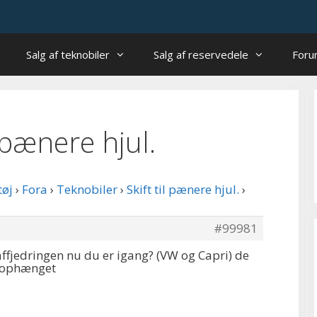
Salg af teknobiler
Salg af reservedele
For
il pænere hjul.
tøj
›
Fora
›
Teknobiler
›
Skift til pænere hjul.
›
#99981
ffjedringen nu du er igang? (VW og Capri) de
 i ophænget