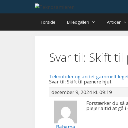
Hop
til
indhold
Forside
Billedgalleri
Artikler
Svar til: Skift t
Teknobiler og andet gammelt lege
Svar til: Skift til pænere hjul.
december 9, 2024 kl. 09:19
Forstærker du så a
plejer altid at gå
Bahama