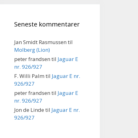
Seneste kommentarer
Jan Smidt Rasmussen
til
Molberg (Lion)
peter frandsen
til
Jaguar E
nr. 926/927
F. Willi Palm
til
Jaguar E nr.
926/927
peter frandsen
til
Jaguar E
nr. 926/927
Jon de Linde
til
Jaguar E nr.
926/927