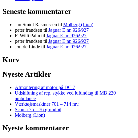
Seneste kommentarer
Jan Smidt Rasmussen
til
Molberg (Lion)
peter frandsen
til
Jaguar E nr. 926/927
F. Willi Palm
til
Jaguar E nr. 926/927
peter frandsen
til
Jaguar E nr. 926/927
Jon de Linde
til
Jaguar E nr. 926/927
Kurv
Nyeste Artikler
Afmontering af motor på DC 7
Udskiftning af rep. stykke ved luftindtag til MB 220
ambulance
Værktøjsmaskiner 701 – 714 mv.
Scania 75 – 76 grundbil
Molberg (Lion)
Nyeste kommentarer