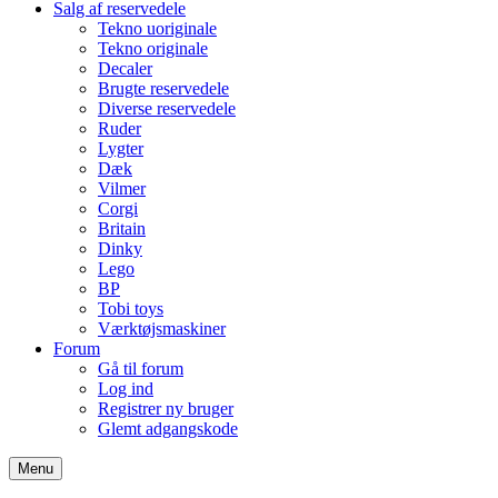
Salg af reservedele
Tekno uoriginale
Tekno originale
Decaler
Brugte reservedele
Diverse reservedele
Ruder
Lygter
Dæk
Vilmer
Corgi
Britain
Dinky
Lego
BP
Tobi toys
Værktøjsmaskiner
Forum
Gå til forum
Log ind
Registrer ny bruger
Glemt adgangskode
Menu