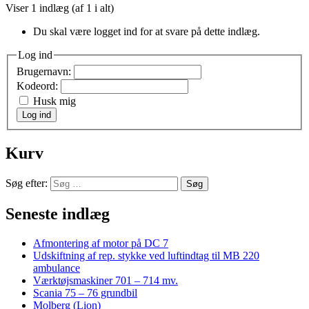
Viser 1 indlæg (af 1 i alt)
Du skal være logget ind for at svare på dette indlæg.
Log ind
Brugernavn:
Kodeord:
Husk mig
Log ind
Kurv
Søg efter:
Seneste indlæg
Afmontering af motor på DC 7
Udskiftning af rep. stykke ved luftindtag til MB 220
ambulance
Værktøjsmaskiner 701 – 714 mv.
Scania 75 – 76 grundbil
Molberg (Lion)