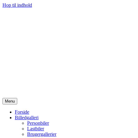
Hop til indhold
Menu
Forside
Billedgalleri
Personbiler
Lastbiler
Brugergallerier