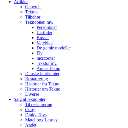
Artikler
Generelt
Teknik
Tilbehør
Teknobiler, mv.
Personbiler
Lastbiler
Busser
Varebiler
De gamle modeller
Fly
mcscooter
Traktor mv.
Andet Tekno
Danske fabrikanter
Restaurering
Historier fra Tekno
Historier om Tekno
Diverse
Salg af teknobiler
Til restaurering
Corgi
Dinky Toys
Matchbox Lesney
Andet