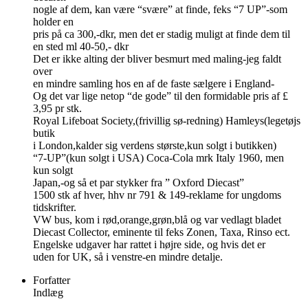
nogle af dem, kan være “svære” at finde, feks “7 UP”-som
holder en
pris på ca 300,-dkr, men det er stadig muligt at finde dem til
en sted ml 40-50,- dkr
Det er ikke alting der bliver besmurt med maling-jeg faldt
over
en mindre samling hos en af de faste sælgere i England-
Og det var lige netop “de gode” til den formidable pris af £
3,95 pr stk.
Royal Lifeboat Society,(frivillig sø-redning) Hamleys(legetøjs
butik
i London,kalder sig verdens største,kun solgt i butikken)
“7-UP”(kun solgt i USA) Coca-Cola mrk Italy 1960, men
kun solgt
Japan,-og så et par stykker fra ” Oxford Diecast”
1500 stk af hver, hhv nr 791 & 149-reklame for ungdoms
tidskrifter.
VW bus, kom i rød,orange,grøn,blå og var vedlagt bladet
Diecast Collector, eminente til feks Zonen, Taxa, Rinso ect.
Engelske udgaver har rattet i højre side, og hvis det er
uden for UK, så i venstre-en mindre detalje.
Forfatter
Indlæg