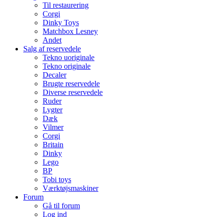
Til restaurering
Corgi
Dinky Toys
Matchbox Lesney
Andet
Salg af reservedele
Tekno uoriginale
Tekno originale
Decaler
Brugte reservedele
Diverse reservedele
Ruder
Lygter
Dæk
Vilmer
Corgi
Britain
Dinky
Lego
BP
Tobi toys
Værktøjsmaskiner
Forum
Gå til forum
Log ind