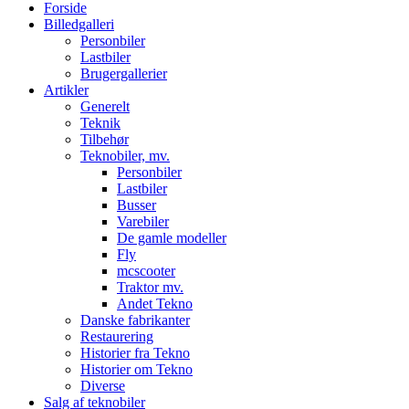
Forside
Billedgalleri
Personbiler
Lastbiler
Brugergallerier
Artikler
Generelt
Teknik
Tilbehør
Teknobiler, mv.
Personbiler
Lastbiler
Busser
Varebiler
De gamle modeller
Fly
mcscooter
Traktor mv.
Andet Tekno
Danske fabrikanter
Restaurering
Historier fra Tekno
Historier om Tekno
Diverse
Salg af teknobiler