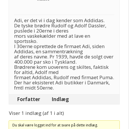
Adi, er det vi i dag kender som Addidas.
De tyske brødre Rudolf og Adolf Dassler,
puslede i 20erne i deres
mors vaskekælder med at lave en
sportssko.
I 30erne oprettede de firmaet Adi, siden
Addidas, en sammentrækning
af deres navne. Pr 1939, havde de solgt over
400.000 par sko i Tyskland.
Brødrene kom uoverens og skiltes, faktisk
for altid, Adolf med
firmaet Addidas, Rudolf med firmaet Puma.
Der har eksisteret Adi butikker i Danmark,
fmtl midt 50erne.
Forfatter
Indlæg
Viser 1 indlæg (af 1 i alt)
Du skal være logget ind for at svare på dette indlæg.