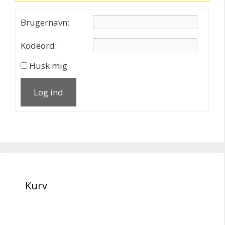
Brugernavn:
Kodeord:
Husk mig
Log ind
Kurv