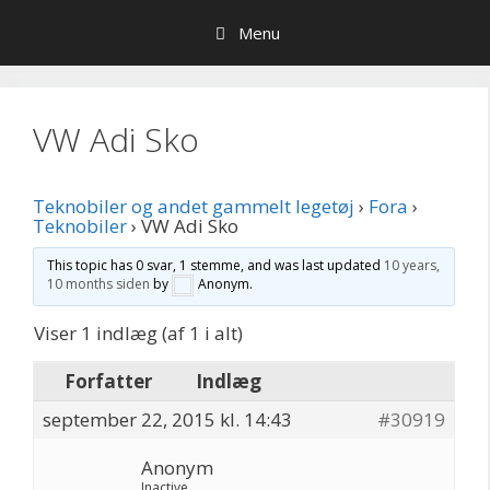
Hop
Menu
til
indhold
VW Adi Sko
Teknobiler og andet gammelt legetøj
›
Fora
›
Teknobiler
›
VW Adi Sko
This topic has 0 svar, 1 stemme, and was last updated
10 years,
10 months siden
by
Anonym
.
Viser 1 indlæg (af 1 i alt)
Forfatter
Indlæg
september 22, 2015 kl. 14:43
#30919
Anonym
Inactive