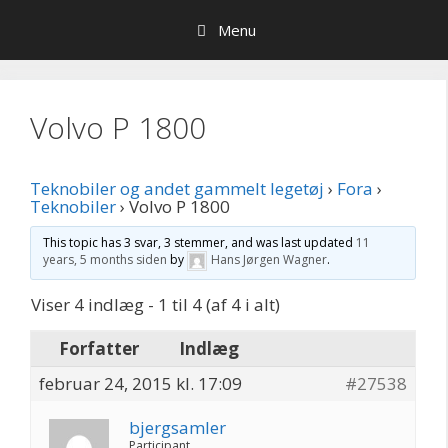
Hop
Menu
til
indhold
Volvo P 1800
Teknobiler og andet gammelt legetøj
›
Fora
›
Teknobiler
›
Volvo P 1800
This topic has 3 svar, 3 stemmer, and was last updated
11
years, 5 months siden
by
Hans Jørgen Wagner
.
Viser 4 indlæg - 1 til 4 (af 4 i alt)
Forfatter
Indlæg
februar 24, 2015 kl. 17:09
#27538
bjergsamler
Participant