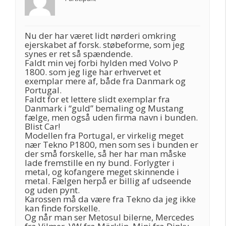
Nu der har været lidt nørderi omkring
ejerskabet af forsk. støbeforme, som jeg
synes er ret så spændende.
Faldt min vej forbi hylden med Volvo P
1800. som jeg lige har erhvervet et
exemplar mere af, både fra Danmark og
Portugal.
Faldt for et lettere slidt exemplar fra
Danmark i “guld” bemaling og Mustang
fælge, men også uden firma navn i bunden.
Blist Car!
Modellen fra Portugal, er virkelig meget
nær Tekno P1800, men som ses i bunden er
der små forskelle, så her har man måske
lade fremstille en ny bund. Forlygter i
metal, og kofangere meget skinnende i
metal. Fælgen herpå er billig af udseende
og uden pynt.
Karossen må da være fra Tekno da jeg ikke
kan finde forskelle.
Og når man ser Metosul bilerne, Mercedes