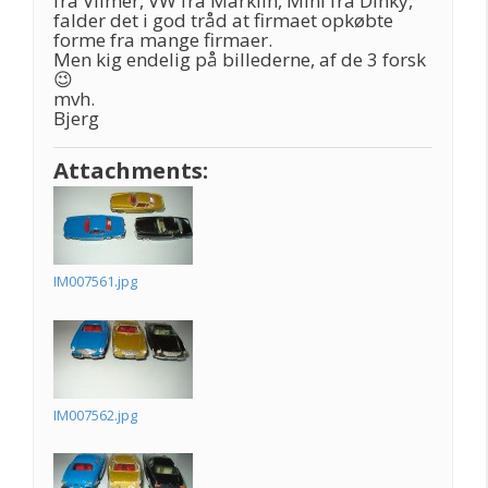
fra Vilmer, VW fra Märklin, Mini fra Dinky,
falder det i god tråd at firmaet opkøbte
forme fra mange firmaer.
Men kig endelig på billederne, af de 3 forsk
😉
mvh.
Bjerg
Attachments:
IM007561.jpg
IM007562.jpg