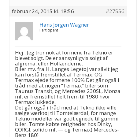
februar 24, 2015 kl. 18:56
#27556
Hans Jørgen Wagner
Participant
Hej : Jeg tror nok at formene fra Tekno er
blevet solgt. De er sansynligvis solgt af
algrema, eller Hollænderne.
Biler mv. fra H. Langes Legetøj var såvit jeg
kan forstå fremstillet af Termax. OG
Termax ejede formene 100% Det går også i
tråd med at nogen “Termax” biler som
Taunus Transit, og Mercedes 230SL, Monza
mf. er fremstillet helt frem til 1980 hvor
Termax lukkede.
Det går også i tråd med at Tekno ikke ville
sælge værktøj til Tomtelærdal, for mange
Tekno modeller var godt egnede til gummi
biler. Tomte købte retigheder hos Dinky,
CORGI, solido mf. — og Termax( Mercedes-
Benz 180)