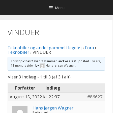
Hop
Menu
til
indhold
VINDUER
Teknobiler og andet gammelt legetøj
›
Fora
›
Teknobiler
›
VINDUER
This topic has 2 svar, 2 stemmer, and was last updated
3 years,
11 months siden
by
Hans Jørgen Wagner
.
Viser 3 indlæg - 1 til 3 (af 3 i alt)
Forfatter
Indlæg
august 15, 2022 kl. 22:37
#86627
Hans Jørgen Wagner
Participant