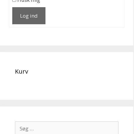
Log ind
Kurv
Søg
efter: