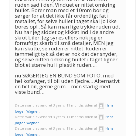
ruden sad i den. Vinduet er nittet omkring
hullet. Borer man med et 10mm bor og
sørger for at det ikke får ordentligt fat i
metallet, for selve hullet i taget skal jo ikke
bores op!.. Så kan man lige trykke ruden ud.
Nu har jeg siddet og kikket ind i de andre
skrot biler. Jeg synes ellers nok jeg er
fornuftigt skarb til små detaljer, MEN jeg
kan skutte, se ruden er nittet. Ruden er
temmeligt tyk så det er nok det der snyder,
og selve nitten omkring hullet i taget ligner
blot et større hul i plastik ruden….
nu SØGER JEG EN BUND SOM FOTO, med
hel kofanger, til bil uden fjedre… Alternativt
en hel bil, gerne grim… men stadig med
viste bund…
Dette svar blev ændret 3 years, 11 months siden af
Hans
Jørgen Wagner
.
Dette svar blev ændret 3 years, 11 months siden af
Hans
Jørgen Wagner
.
Dette svar blev ændret 3 years, 11 months siden af
Hans
Jørgen Wagner
.