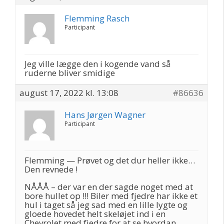
Flemming Rasch
Participant
Jeg ville lægge den i kogende vand så
ruderne bliver smidige
august 17, 2022 kl. 13:08
#86636
Hans Jørgen Wagner
Participant
Flemming — Prøvet og det dur heller ikke…
Den revnede !
NÅÅÅ – der var en der sagde noget med at
bore hullet op !!! Biler med fjedre har ikke et
hul i taget så jeg sad med en lille lygte og
gloede hovedet helt skeløjet ind i en
Chevrolet med fjedre for at se hvordan