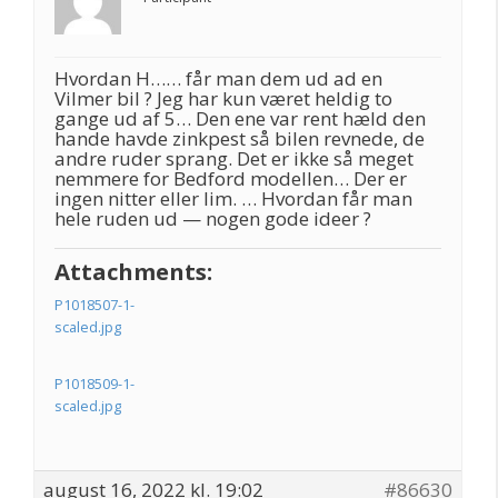
Hvordan H…… får man dem ud ad en
Vilmer bil ? Jeg har kun været heldig to
gange ud af 5… Den ene var rent hæld den
hande havde zinkpest så bilen revnede, de
andre ruder sprang. Det er ikke så meget
nemmere for Bedford modellen… Der er
ingen nitter eller lim. … Hvordan får man
hele ruden ud — nogen gode ideer ?
Attachments:
P1018507-1-
scaled.jpg
P1018509-1-
scaled.jpg
august 16, 2022 kl. 19:02
#86630