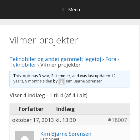
Hop
Menu
til
indhold
Vilmer projekter
Teknobiler og andet gammelt legetøj
›
Fora
›
Teknobiler
›
Vilmer projekter
This topic has 3 svar, 2 stemmer, and was last updated
12
years, 9 months siden
by
Kim Bjarne Sørensen
.
Viser 4 indlæg - 1 til 4 (af 4 i alt)
Forfatter
Indlæg
oktober 17, 2013 kl. 13:30
#18007
Kim Bjarne Sørensen
Participant