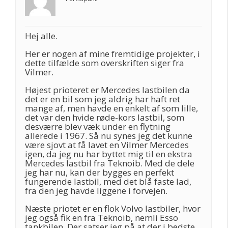
Hej alle.
Her er nogen af mine fremtidige projekter, i
dette tilfælde som overskriften siger fra
Vilmer.
Højest prioteret er Mercedes lastbilen da
det er en bil som jeg aldrig har haft ret
mange af, men havde en enkelt af som lille,
det var den hvide røde-kors lastbil, som
desværre blev væk under en flytning
allerede i 1967. Så nu synes jeg det kunne
være sjovt at få lavet en Vilmer Mercedes
igen, da jeg nu har byttet mig til en ekstra
Mercedes lastbil fra Teknoib. Med de dele
jeg har nu, kan der bygges en perfekt
fungerende lastbil, med det blå faste lad,
fra den jeg havde liggene i forvejen.
Næste priotet er en flok Volvo lastbiler, hvor
jeg også fik en fra Teknoib, nemli Esso
tankbilen. Der satser jeg på at der i bedste