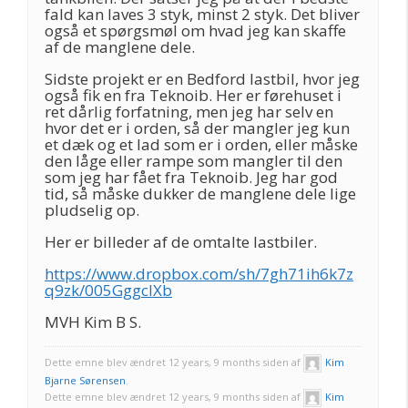
fald kan laves 3 styk, minst 2 styk. Det bliver
også et spørgsmøl om hvad jeg kan skaffe
af de manglene dele.
Sidste projekt er en Bedford lastbil, hvor jeg
også fik en fra Teknoib. Her er førehuset i
ret dårlig forfatning, men jeg har selv en
hvor det er i orden, så der mangler jeg kun
et dæk og et lad som er i orden, eller måske
den låge eller rampe som mangler til den
som jeg har fået fra Teknoib. Jeg har god
tid, så måske dukker de manglene dele lige
pludselig op.
Her er billeder af de omtalte lastbiler.
https://www.dropbox.com/sh/7gh71ih6k7z
q9zk/005GggclXb
MVH Kim B S.
Dette emne blev ændret 12 years, 9 months siden af
Kim
Bjarne Sørensen
.
Dette emne blev ændret 12 years, 9 months siden af
Kim