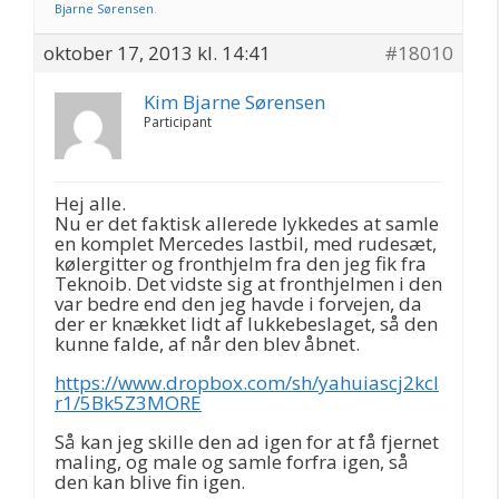
Bjarne Sørensen
.
oktober 17, 2013 kl. 14:41
#18010
Kim Bjarne Sørensen
Participant
Hej alle.
Nu er det faktisk allerede lykkedes at samle
en komplet Mercedes lastbil, med rudesæt,
kølergitter og fronthjelm fra den jeg fik fra
Teknoib. Det vidste sig at fronthjelmen i den
var bedre end den jeg havde i forvejen, da
der er knækket lidt af lukkebeslaget, så den
kunne falde, af når den blev åbnet.
https://www.dropbox.com/sh/yahuiascj2kcl
r1/5Bk5Z3MORE
Så kan jeg skille den ad igen for at få fjernet
maling, og male og samle forfra igen, så
den kan blive fin igen.