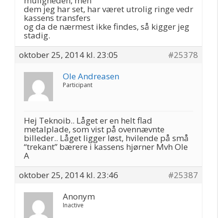
muligheden, men
dem jeg har set, har været utrolig ringe vedr
kassens transfers
og da de nærmest ikke findes, så kigger jeg
stadig.
oktober 25, 2014 kl. 23:05
#25378
Ole Andreasen
Participant
Hej Teknoib.. Låget er en helt flad
metalplade, som vist på ovennævnte
billeder.. Låget ligger løst, hvilende på små
“trekant” bærere i kassens hjørner Mvh Ole
A
oktober 25, 2014 kl. 23:46
#25387
Anonym
Inactive