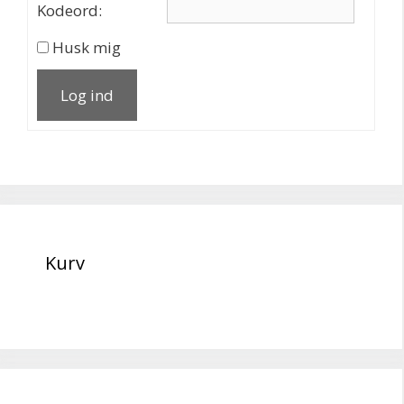
Kodeord:
Husk mig
Log ind
Kurv