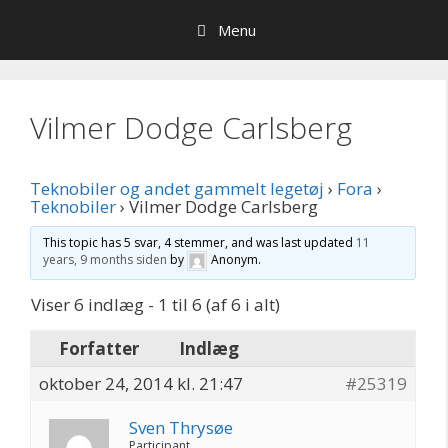
Hop
Menu
til
indhold
Vilmer Dodge Carlsberg
Teknobiler og andet gammelt legetøj
›
Fora
›
Teknobiler
›
Vilmer Dodge Carlsberg
This topic has 5 svar, 4 stemmer, and was last updated
11
years, 9 months siden
by
Anonym
.
Viser 6 indlæg - 1 til 6 (af 6 i alt)
Forfatter
Indlæg
oktober 24, 2014 kl. 21:47
#25319
Sven Thrysøe
Participant