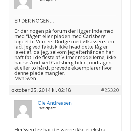
ER DER NOGEN…
Er der nogen på forum der ligger inde med
med “låget” eller pladen med Carlsberg
logoet til Vilmers Dodge med ølkassen som
lad. Jeg ved faktisk ikke hvad dette låg er
lavet af, da jeg, selvom jeg efterhånden har
haft fat i de fleste af Vilmer modellerne, ikke
har set/rørt ved Carlsberg bilen, undtagen
et eller to hårdt prøvede eksemplarer hvor
denne plade mangler.
Mvh Sven
oktober 25, 2014 kl. 02:18
#25320
Ole Andreasen
Participant
Hej Sven Jeg har desværre ikke et ekstra