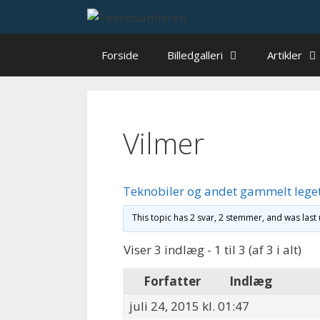
Hop
til
indhold
Forside
Billedgalleri
Artikler
Vilmer
Teknobiler og andet gammelt lege
This topic has 2 svar, 2 stemmer, and was las
Viser 3 indlæg - 1 til 3 (af 3 i alt)
Forfatter
Indlæg
juli 24, 2015 kl. 01:47