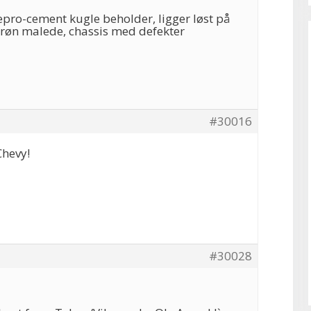
pro-cement kugle beholder, ligger løst på
 grøn malede, chassis med defekter
#30016
Chevy!
#30028