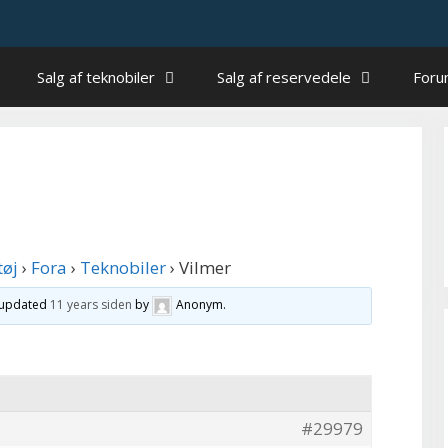
Salg af teknobiler
Salg af reservedele
For
tøj
›
Fora
›
Teknobiler
›
Vilmer
t updated
11 years siden
by
Anonym
.
#29979