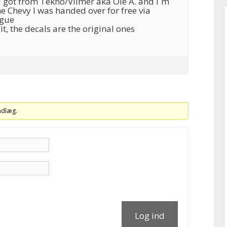
I got from Tekno/Vilmer aka Ole A. and I`m
The Chevy I was handed over for free via
ague
it, the decals are the original ones
indlæg.
Log ind