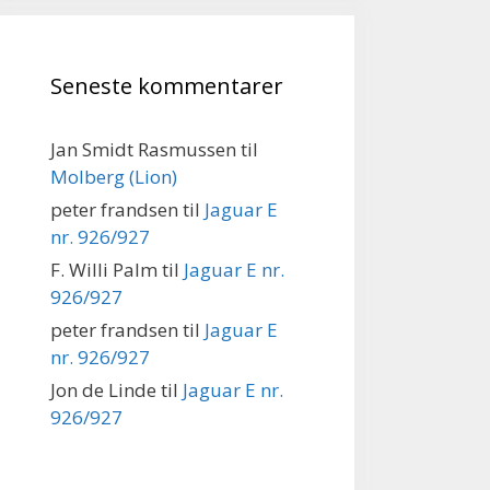
Seneste kommentarer
Jan Smidt Rasmussen
til
Molberg (Lion)
peter frandsen
til
Jaguar E
nr. 926/927
F. Willi Palm
til
Jaguar E nr.
926/927
peter frandsen
til
Jaguar E
nr. 926/927
Jon de Linde
til
Jaguar E nr.
926/927