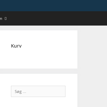
um
Kurv
Søg
efter: