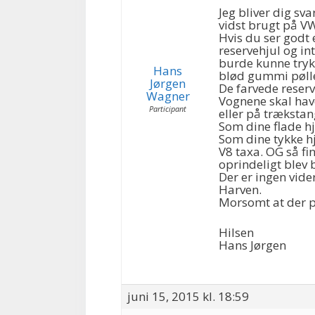
Jeg bliver dig s
vidst brugt på 
Hvis du ser godt 
reservehjul og in
burde kunne trykk
Hans
blød gummi pøll
Jørgen
De farvede reserv
Wagner
Vognene skal hav
Participant
eller på trækstan
Som dine flade h
Som dine tykke h
V8 taxa. OG så f
oprindeligt blev 
Der er ingen vide
Harven.
Morsomt at der pl
Hilsen
Hans Jørgen
juni 15, 2015 kl. 18:59