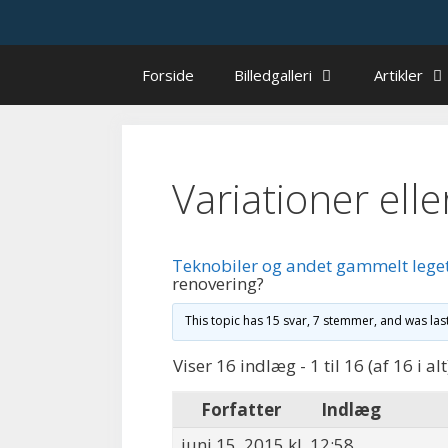
Hop
til
indhold
Forside
Billedgalleri
Artikler
Variationer elle
Teknobiler og andet gammelt lege
renovering?
This topic has 15 svar, 7 stemmer, and was la
Viser 16 indlæg - 1 til 16 (af 16 i alt
Forfatter
Indlæg
juni 15, 2015 kl. 12:58