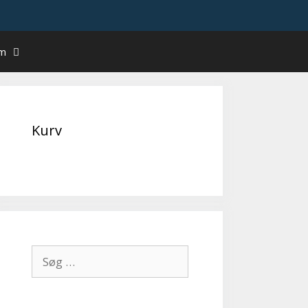
um
Kurv
Søg
efter: