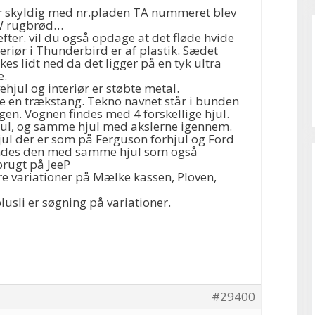
var skyldig med nr.pladen TA nummeret blev
VW rugbrød…
efter. vil du også opdage at det fløde hvide
teriør i Thunderbird er af plastik. Sædet
es lidt ned da det ligger på en tyk ultra
e.
ehjul og interiør er støbte metal.
e en trækstang. Tekno navnet står i bunden
gen. Vognen findes med 4 forskellige hjul.
jul, og samme hjul med akslerne igennem.
jul der er som på Ferguson forhjul og Ford
indes den med samme hjul som også
brugt på JeeP
re variationer på Mælke kassen, Ploven,
usli er søgning på variationer.
#29400