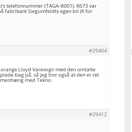
o’s telefonnummer (TAGA-8001). K673 var
fabrikant Siegumfeldts egen bil (K for
#29404
en orange Lloyd Varevogn med den omtalte
de bag på, så jeg tror også at den er ret
ammenhæng med Tekno.
#29412