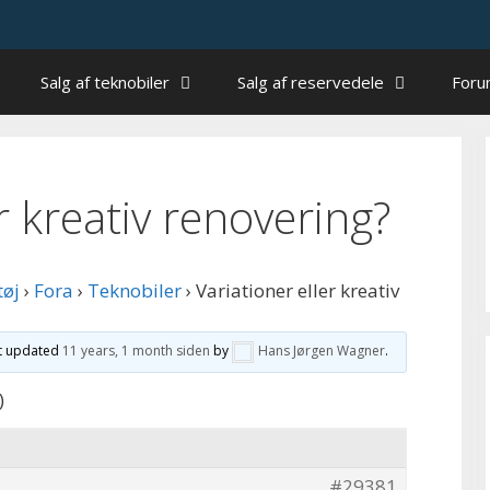
Salg af teknobiler
Salg af reservedele
For
r kreativ renovering?
tøj
›
Fora
›
Teknobiler
›
Variationer eller kreativ
st updated
11 years, 1 month siden
by
Hans Jørgen Wagner
.
)
#29381