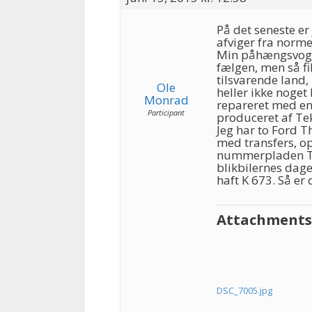
På det seneste er
afviger fra norme
Min påhængsvogn 
fælgen, men så fi
tilsvarende land,
Ole
heller ikke noget
Monrad
repareret med e
Participant
produceret af Te
Jeg har to Ford 
med transfers, o
nummerpladen TA 
blikbilernes dag
haft K 673. Så er 
Attachments
DSC_7005.jpg