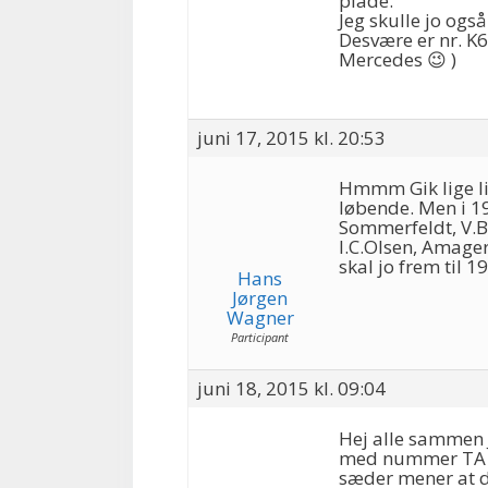
plade.
Jeg skulle jo også
Desvære er nr. K
Mercedes 😉 )
juni 17, 2015 kl. 20:53
Hmmm Gik lige lis
løbende. Men i 19
Sommerfeldt, V.B
I.C.Olsen, Amager
skal jo frem til 1
Hans
Jørgen
Wagner
Participant
juni 18, 2015 kl. 09:04
Hej alle sammen 
med nummer TA 80
sæder mener at d