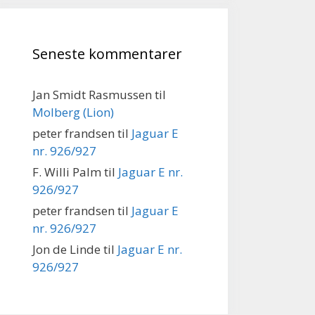
Seneste kommentarer
Jan Smidt Rasmussen
til
Molberg (Lion)
peter frandsen
til
Jaguar E
nr. 926/927
F. Willi Palm
til
Jaguar E nr.
926/927
peter frandsen
til
Jaguar E
nr. 926/927
Jon de Linde
til
Jaguar E nr.
926/927