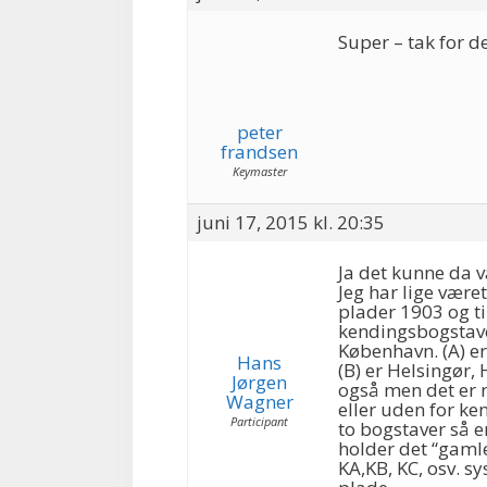
Super – tak for de
peter
frandsen
Keymaster
juni 17, 2015 kl. 20:35
Ja det kunne da v
Jeg har lige være
plader 1903 og ti
kendingsbogstaver
København. (A) e
Hans
(B) er Helsingør, 
Jørgen
også men det er n
Wagner
eller uden for ke
Participant
to bogstaver så 
holder det “gaml
KA,KB, KC, osv. s