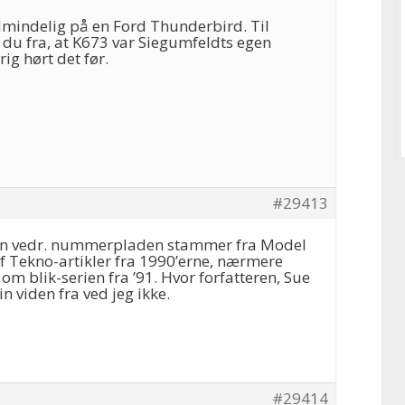
lmindelig på en Ford Thunderbird. Til
 du fra, at K673 var Siegumfeldts egen
rig hørt det før.
#29413
gen vedr. nummerpladen stammer fra Model
 af Tekno-artikler fra 1990’erne, nærmere
 om blik-serien fra ’91. Hvor forfatteren, Sue
n viden fra ved jeg ikke.
#29414