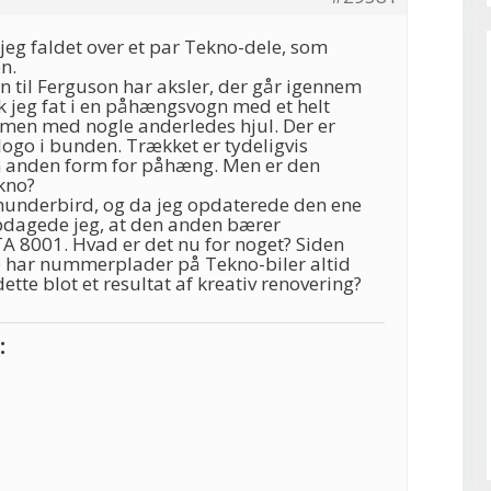
 jeg faldet over et par Tekno-dele, som
n.
til Ferguson har aksler, der går igennem
k jeg fat i en påhængsvogn med et helt
 men med nogle anderledes hjul. Der er
 logo i bunden. Trækket er tydeligvis
n anden form for påhæng. Men er den
kno?
Thunderbird, og da jeg opdaterede den ene
pdagede jeg, at den anden bærer
8001. Hvad er det nu for noget? Siden
e har nummerplader på Tekno-biler altid
dette blot et resultat af kreativ renovering?
: