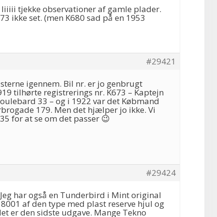
 liiiii tjekke observationer af gamle plader.
673 ikke set. (men K680 sad på en 1953
#29421
terne igennem. Bil nr. er jo genbrugt
19 tilhørte registrerings nr. K673 – Kaptejn
oulebard 33 – og i 1922 var det Købmand
brogade 179. Men det hjælper jo ikke. Vi
935 for at se om det passer 😉
#29424
Jeg har også en Tunderbird i Mint original
01 af den type med plast reserve hjul og
et er den sidste udgave. Mange Tekno