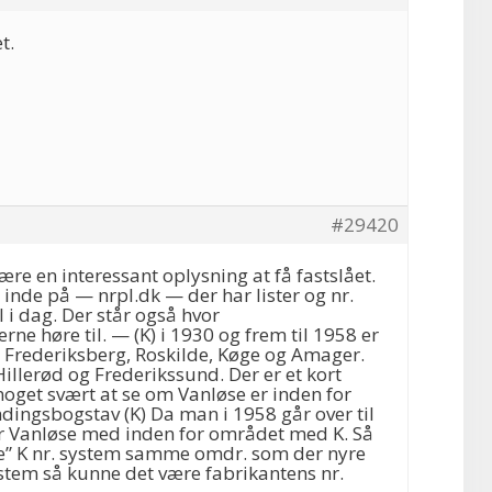
t.
#29420
ære en interessant oplysning at få fastslået.
t inde på — nrpl.dk — der har lister og nr.
l i dag. Der står også hvor
ne høre til. — (K) i 1930 og frem til 1958 er
r Frederiksberg, Roskilde, Køge og Amager.
Hillerød og Frederikssund. Der er et kort
oget svært at se om Vanløse er inden for
ndingsbogstav (K) Da man i 1958 går over til
er Vanløse med inden for området med K. Så
e” K nr. system samme omdr. som der nyre
ystem så kunne det være fabrikantens nr.