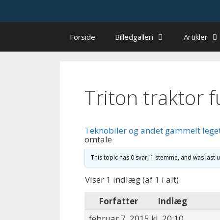
Hop
til
indhold
Forside
Billedgalleri
Artikler
Triton traktor 
Teknobiler og andet gammelt lege
omtale
This topic has 0 svar, 1 stemme, and was last
Viser 1 indlæg (af 1 i alt)
Forfatter
Indlæg
februar 7, 2015 kl. 20:10