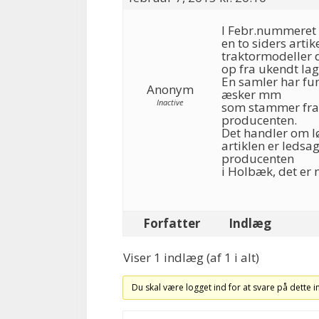
I Febr.nummeret a
en to siders arti
traktormodeller
op fra ukendt lag
En samler har fun
Anonym
æsker mm
Inactive
som stammer fra 
producenten.
Det handler om l
artiklen er ledsa
producenten
i Holbæk, det er 
Forfatter
Indlæg
Viser 1 indlæg (af 1 i alt)
Du skal være logget ind for at svare på dette 