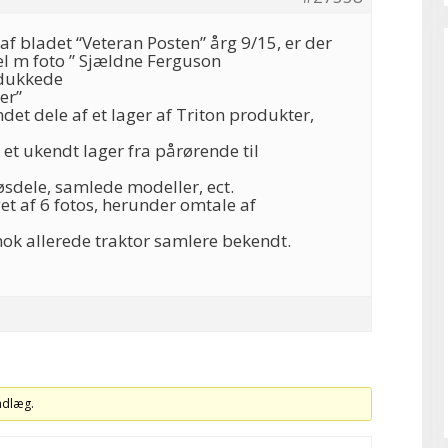
f bladet “Veteran Posten” årg 9/15, er der
kel m foto ” Sjældne Ferguson
 dukkede
er”
det dele af et lager af Triton produkter,
et ukendt lager fra pårørende til
øsdele, samlede modeller, ect.
get af 6 fotos, herunder omtale af
nok allerede traktor samlere bekendt.
indlæg.