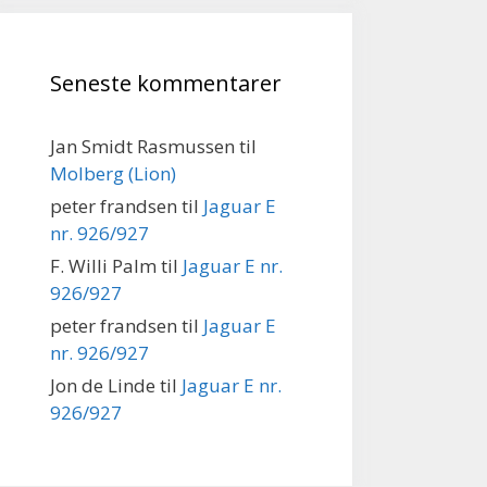
Seneste kommentarer
Jan Smidt Rasmussen
til
Molberg (Lion)
peter frandsen
til
Jaguar E
nr. 926/927
F. Willi Palm
til
Jaguar E nr.
926/927
peter frandsen
til
Jaguar E
nr. 926/927
Jon de Linde
til
Jaguar E nr.
926/927