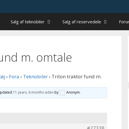
Salg af teknobiler
Salg af reservedele
For
fund m. omtale
tøj
›
Fora
›
Teknobiler
›
Triton traktor fund m.
 updated
11 years, 6 months siden
by
Anonym
.
#27338