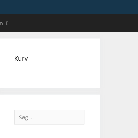
um
Kurv
Søg
efter: