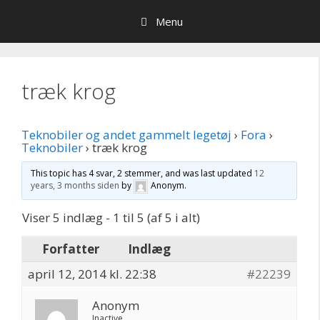
Hop
Menu
til
indhold
træk krog
Teknobiler og andet gammelt legetøj
›
Fora
›
Teknobiler
›
træk krog
This topic has 4 svar, 2 stemmer, and was last updated
12
years, 3 months siden
by
Anonym
.
Viser 5 indlæg - 1 til 5 (af 5 i alt)
Forfatter
Indlæg
april 12, 2014 kl. 22:38
#22239
Anonym
Inactive