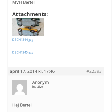
MVH Bertel
Attachments:
DSCN1344.jpg
DSCN1345.jpg
april 17, 2014 kl. 17:46
#22393
Anonym
Inactive
Hej Bertel