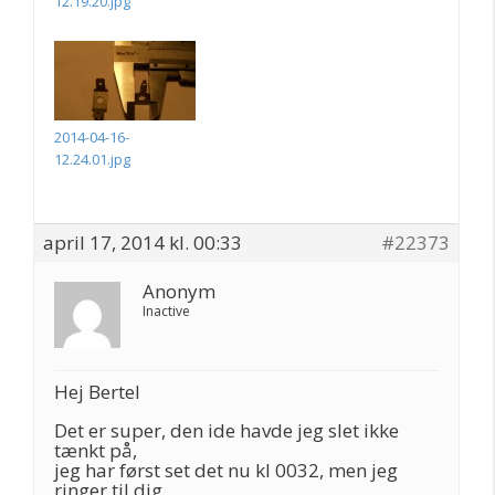
12.19.20.jpg
2014-04-16-
12.24.01.jpg
april 17, 2014 kl. 00:33
#22373
Anonym
Inactive
Hej Bertel
Det er super, den ide havde jeg slet ikke
tænkt på,
jeg har først set det nu kl 0032, men jeg
ringer til dig