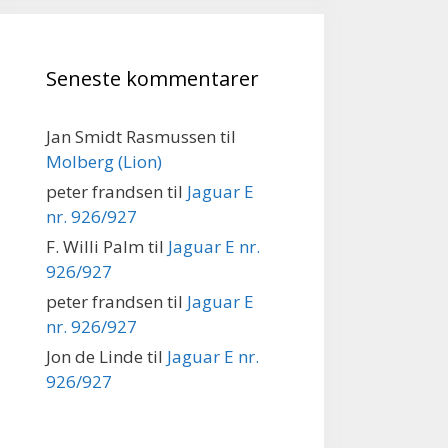
Seneste kommentarer
Jan Smidt Rasmussen
til
Molberg (Lion)
peter frandsen
til
Jaguar E
nr. 926/927
F. Willi Palm
til
Jaguar E nr.
926/927
peter frandsen
til
Jaguar E
nr. 926/927
Jon de Linde
til
Jaguar E nr.
926/927