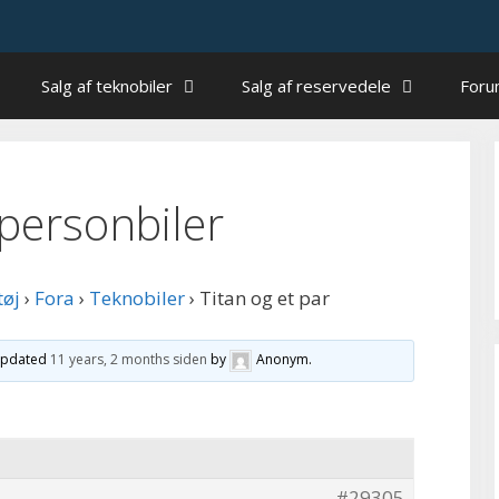
Salg af teknobiler
Salg af reservedele
For
 personbiler
tøj
›
Fora
›
Teknobiler
›
Titan og et par
 updated
11 years, 2 months siden
by
Anonym
.
#29305