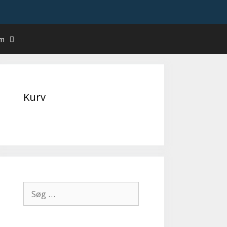
um
Kurv
Søg
efter: