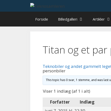
Hop
til
indhold
Forside
Billedgalleri
Artikler
Titan og et par
Teknobiler og andet gammelt lege
personbiler
This topic has 0 svar, 1 stemme, and was last
Viser 1 indlæg (af 1 i alt)
Forfatter
Indlæg
juni 7, 2015 kl. 22:30