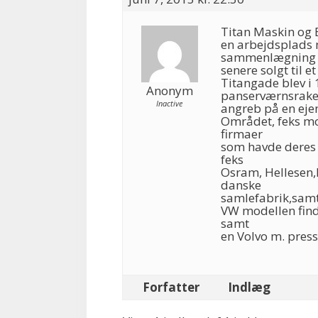
Titan Maskin og E
en arbejdsplads 
sammenlægning 
senere solgt til e
Titangade blev i 
Anonym
panserværnsrake
Inactive
angreb på en eje
Området, feks m
firmaer
som havde deres 
feks
Osram, Hellesen,
danske
samlefabrik,samt
VW modellen find
samt
en Volvo m. press
Forfatter
Indlæg