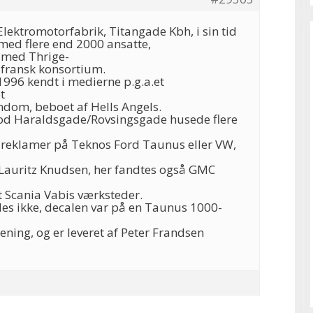
lektromotorfabrik, Titangade Kbh, i sin tid
med flere end 2000 ansatte,
med Thrige-
t fransk konsortium.
1996 kendt i medierne p.g.a.et
t
ndom, beboet af Hells Angels.
od Haraldsgade/Rovsingsgade husede flere
reklamer på Teknos Ford Taunus eller VW,
Lauritz Knudsen, her fandtes også GMC
 Scania Vabis værksteder.
es ikke, decalen var på en Taunus 1000-
ening, og er leveret af Peter Frandsen