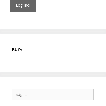
Log ind
Kurv
Søg
efter: