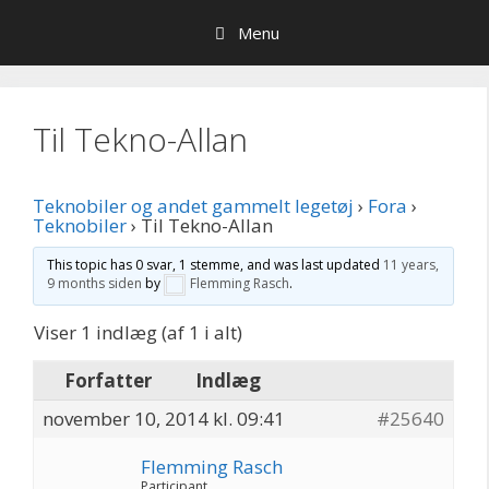
Hop
Menu
til
indhold
Til Tekno-Allan
Teknobiler og andet gammelt legetøj
›
Fora
›
Teknobiler
›
Til Tekno-Allan
This topic has 0 svar, 1 stemme, and was last updated
11 years,
9 months siden
by
Flemming Rasch
.
Viser 1 indlæg (af 1 i alt)
Forfatter
Indlæg
november 10, 2014 kl. 09:41
#25640
Flemming Rasch
Participant