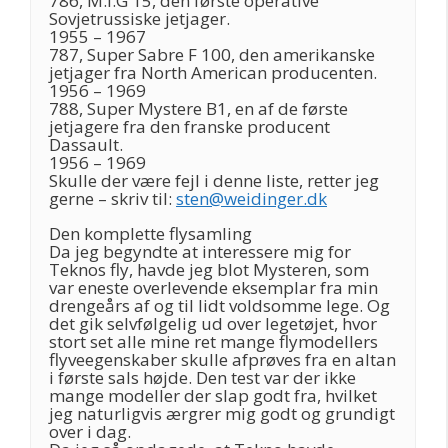
786, M.I.G 15, den første operative
Sovjetrussiske jetjager.
1955 – 1967
787, Super Sabre F 100, den amerikanske
jetjager fra North American producenten.
1956 – 1969
788, Super Mystere B1, en af de første
jetjagere fra den franske producent
Dassault.
1956 – 1969
Skulle der være fejl i denne liste, retter jeg
gerne – skriv til:
sten@weidinger.dk
Den komplette flysamling
Da jeg begyndte at interessere mig for
Teknos fly, havde jeg blot Mysteren, som
var eneste overlevende eksemplar fra min
drengeårs af og til lidt voldsomme lege. Og
det gik selvfølgelig ud over legetøjet, hvor
stort set alle mine ret mange flymodellers
flyveegenskaber skulle afprøves fra en altan
i første sals højde. Den test var der ikke
mange modeller der slap godt fra, hvilket
jeg naturligvis ærgrer mig godt og grundigt
over i dag.