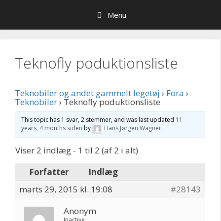
Hop
Menu
til
indhold
Teknofly poduktionsliste
Teknobiler og andet gammelt legetøj
›
Fora
›
Teknobiler
›
Teknofly poduktionsliste
This topic has 1 svar, 2 stemmer, and was last updated
11
years, 4 months siden
by
Hans Jørgen Wagner
.
Viser 2 indlæg - 1 til 2 (af 2 i alt)
Forfatter
Indlæg
marts 29, 2015 kl. 19:08
#28143
Anonym
Inactive