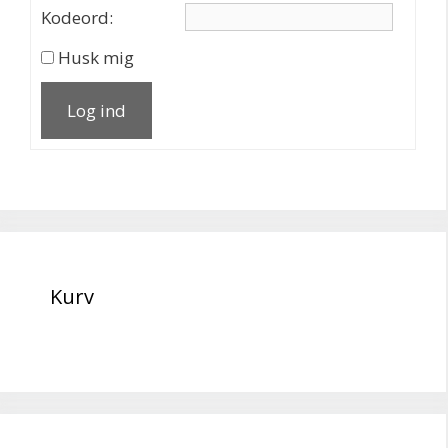
Kodeord:
Husk mig
Log ind
Kurv