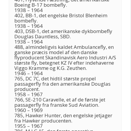
Boeing B-17 bombefly.
1938 – 1964
402, BB-1, det engelske Bristol Blenheim
bombefly.
1938 – 1964
403, DSB-1, det amerikanske dykbombefly
Douglas Dauntless, SBD.
1938 – 1964
488, almindeligvis kaldet Ambulancefly, en
ganske præcis model af den danske
flyproducent Skandinavisk Aero Industri A/S
største fly, betegnet KZ IV efter indehaverne
Viggo Kramme og K.G. Zeuthen.
1946 – 1964
765, DC 7C, det hidtil største propel
passagerfly fra den amerikanske Douglas
producent.
1958 – 1967
766, SE-210 Caravelle, et af de første jet
passagerfly fra franske Sud Aviation.
1960 – 1969
785, Hawker Hunter, den engelske jetjager
fra Hawker producenten.
1955 – 1967