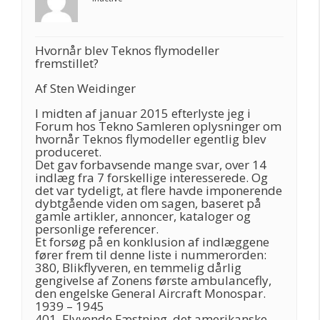
Hvornår blev Teknos flymodeller
fremstillet?
Af Sten Weidinger
I midten af januar 2015 efterlyste jeg i
Forum hos Tekno Samleren oplysninger om
hvornår Teknos flymodeller egentlig blev
produceret.
Det gav forbavsende mange svar, over 14
indlæg fra 7 forskellige interesserede. Og
det var tydeligt, at flere havde imponerende
dybtgående viden om sagen, baseret på
gamle artikler, annoncer, kataloger og
personlige referencer.
Et forsøg på en konklusion af indlæggene
fører frem til denne liste i nummerorden:
380, Blikflyveren, en temmelig dårlig
gengivelse af Zonens første ambulancefly,
den engelske General Aircraft Monospar.
1939 – 1945
401, Flyvende Fæstning, det amerikanske