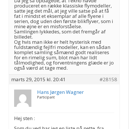
Da jeg så opdagede, at Tekno havde
produceret en række klassiske flymodeller,
satte jeg det mål, at jeg ville satse på at få
fat i mindst et eksemplar af alle flyene i
serien, dog uden den første blikflyver, som i
mine øjne er en misforståelse.
Samlingen lykkedes, som det fremgår af
billedet.
Og hvis man ikke er helt hysterisk med
fuldstændig fejlfri modeller, kan en sådan
komplet samling såmænd godt realiseres
for en rimelig sum, blot man har lidt
tålmodighed, og forventningens glæde er jo
også værd at tage med.
marts 29, 2015 kl. 20:41
#28158
Hans Jørgen Wagner
Participant
Hej sten :
Som du ved har jeg en liste på nette, fra