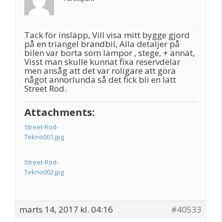
Tack för insläpp, Vill visa mitt bygge gjord
på en triangel brandbil, Alla detaljer på
bilen var borta som lampor , stege, + annat,
Visst man skulle kunnat fixa reservdelar
men ansåg att det var roligare att göra
något annorlunda så det fick bli en lätt
Street Rod.
Attachments:
Street-Rod-
Tekno001.jpg
Street-Rod-
Tekno002.jpg
marts 14, 2017 kl. 04:16
#40533