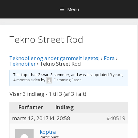
Hop
Menu
til
indhold
Tekno Street Rod
Teknobiler og andet gammelt legetøj
›
Fora
›
Teknobiler
›
Tekno Street Rod
This topic has 2 svar, 3 stemmer, and was last updated
9 years,
4 months siden
by
Flemming Rasch
.
Viser 3 indlæg - 1 til 3 (af 3 i alt)
Forfatter
Indlæg
marts 12, 2017 kl. 20:58
#40519
koptra
Participant