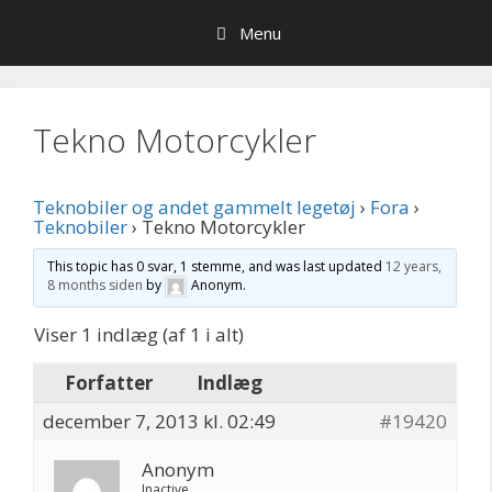
Hop
Menu
til
indhold
Tekno Motorcykler
Teknobiler og andet gammelt legetøj
›
Fora
›
Teknobiler
›
Tekno Motorcykler
This topic has 0 svar, 1 stemme, and was last updated
12 years,
8 months siden
by
Anonym
.
Viser 1 indlæg (af 1 i alt)
Forfatter
Indlæg
december 7, 2013 kl. 02:49
#19420
Anonym
Inactive