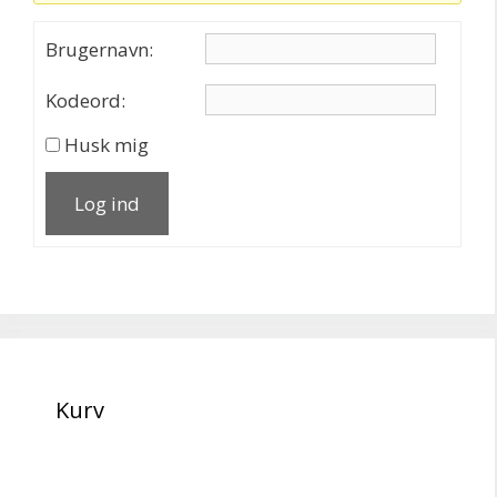
Brugernavn:
Kodeord:
Husk mig
Log ind
Kurv