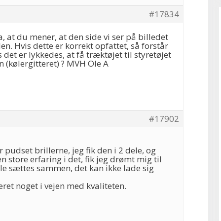
#17834
a, at du mener, at den side vi ser på billedet
len. Hvis dette er korrekt opfattet, så forstår
 det er lykkedes, at få træktøjet til styretøjet
 (kølergitteret) ? MVH Ole A
#17902
r pudset brillerne, jeg fik den i 2 dele, og
n store erfaring i det, fik jeg drømt mig til
le sættes sammen, det kan ikke lade sig
æret noget i vejen med kvaliteten.