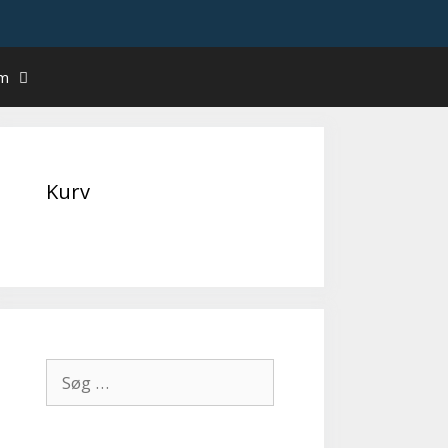
um
Kurv
Søg
efter: