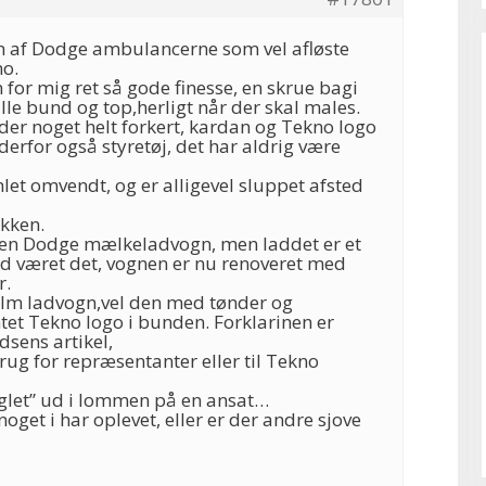
n af Dodge ambulancerne som vel afløste
o.
for mig ret så gode finesse, en skrue bagi
le bund og top,herligt når der skal males.
 der noget helt forkert, kardan og Tekno logo
 derfor også styretøj, det har aldrig være
mlet omvendt, og er alligevel sluppet afsted
ikken.
 en Dodge mælkeladvogn, men laddet er et
tid været det, vognen er nu renoveret med
r.
lm ladvogn,vel den med tønder og
tet Tekno logo i bunden. Forklarinen er
sens artikel,
brug for repræsentanter eller til Tekno
uglet” ud i lommen på en ansat…
 noget i har oplevet, eller er der andre sjove