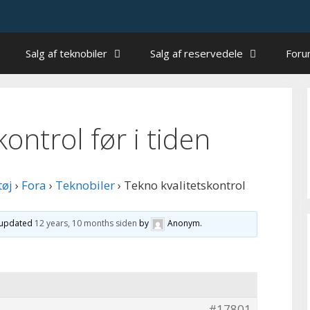
Salg af teknobiler
Salg af reservedele
For
ontrol før i tiden
tøj
›
Fora
›
Teknobiler
›
Tekno kvalitetskontrol
t updated
12 years, 10 months siden
by
Anonym
.
#17801