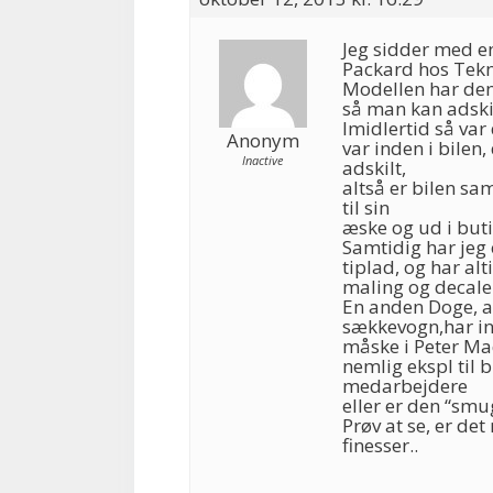
Jeg sidder med e
Packard hos Tekn
Modellen har den 
så man kan adskil
Imidlertid så var
Anonym
var inden i bilen,
Inactive
adskilt,
altså er bilen sa
til sin
æske og ud i but
Samtidig har jeg
tiplad, og har al
maling og decale
En anden Doge, a
sækkevogn,har in
måske i Peter Mad
nemlig ekspl til 
medarbejdere
eller er den “sm
Prøv at se, er det
finesser..