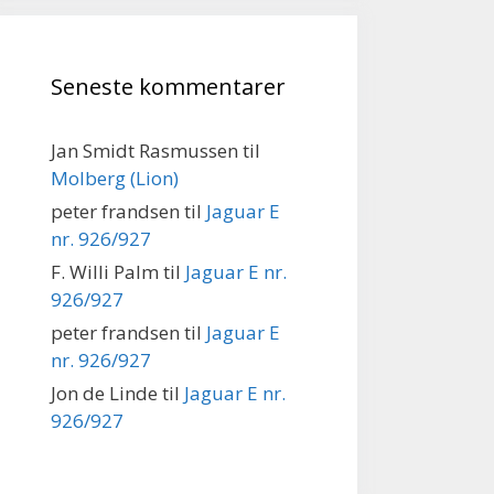
Seneste kommentarer
Jan Smidt Rasmussen
til
Molberg (Lion)
peter frandsen
til
Jaguar E
nr. 926/927
F. Willi Palm
til
Jaguar E nr.
926/927
peter frandsen
til
Jaguar E
nr. 926/927
Jon de Linde
til
Jaguar E nr.
926/927