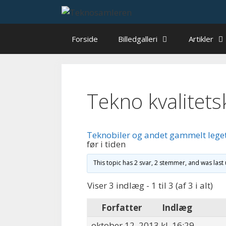
Hop
til
indhold
Forside
Billedgalleri
Artikler
Tekno kvalitetsk
Teknobiler og andet gammelt lege
før i tiden
This topic has 2 svar, 2 stemmer, and was las
Viser 3 indlæg - 1 til 3 (af 3 i alt)
Forfatter
Indlæg
oktober 12, 2013 kl. 16:29