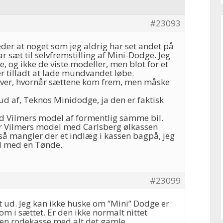
#23093
leder at noget som jeg aldrig har set andet på
r sæt til selvfremstilling af Mini-Dodge. Jeg
e, og ikke de viste modeller, men blot for et
r tilladt at lade mundvandet løbe.
 over, hvornår sættene kom frem, men måske
g ud af, Teknos Minidodge, ja den er faktisk
d Vilmers model af formentlig samme bil.
ter Vilmers model med Carlsberg ølkassen
så mangler der et indlæg i kassen bagpå, jeg
l med en Tønde.
#23099
rt ud. Jeg kan ikke huske om ”Mini” Dodge er
 i sættet. Er den ikke normalt nittet
en rodekasse med alt det gamle