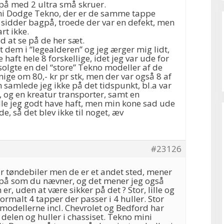
 på med 2 ultra små skruer.
ini Dodge Tekno, der er de samme tappe
sidder bagpå, troede der var en defekt, men
rt ikke.
ed at se på de her sæt.
ft dem i “legealderen” og jeg ærger mig lidt,
haft hele 8 forskellige, idet jeg var ude for
solgte en del “store” Tekno modeller af de
enige om 80,- kr pr stk, men der var også 8 af
samlede jeg ikke på det tidspunkt, bl.a var
 og en kreatur transporter, samt en
lle jeg godt have haft, men min kone sad ude
e, så det blev ikke til noget, æv
#23126
par tøndebiler men de er et andet sted, mener
 på som du nævner, og det mener jeg også
r, uden at være sikker på det ? Stor, lille og
rmalt 4 tapper der passer i 4 huller. Stor
modellerne incl. Chevrolet og Bedford har
delen og huller i chassiset. Tekno mini