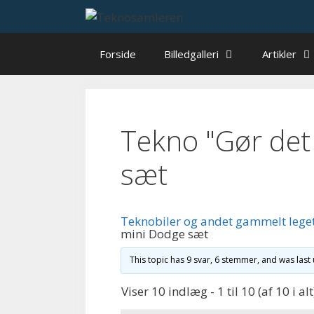
Hop
til
indhold
Forside
Billedgalleri
Artikler
Tekno "Gør det
sæt
Teknobiler og andet gammelt lege
mini Dodge sæt
This topic has 9 svar, 6 stemmer, and was las
Viser 10 indlæg - 1 til 10 (af 10 i alt