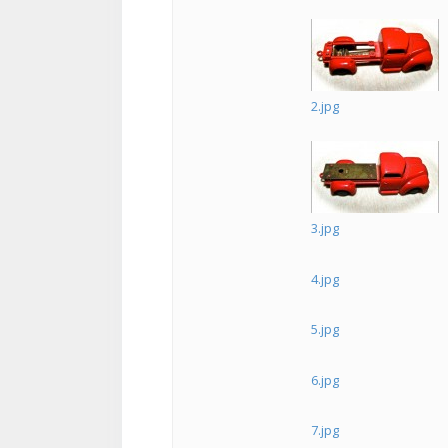
2.jpg
3.jpg
4.jpg
5.jpg
6.jpg
7.jpg