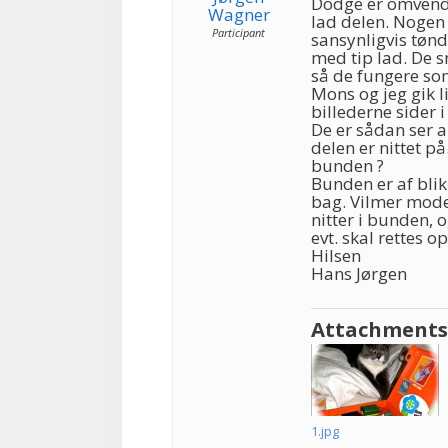
Dodge er omvendt.
Wagner
lad delen. Nogen 
Participant
sansynligvis tøn
med tip lad. De 
så de fungere som
Mons og jeg gik li
billederne sider i
De er sådan ser a
delen er nittet p
bunden ?
Bunden er af blik
bag. Vilmer mode
nitter i bunden, 
evt. skal rettes o
Hilsen
Hans Jørgen
Attachments
1.jpg