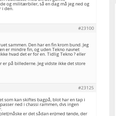
de og militærbiler, så en dag må jeg ned og
 i den.
#23100
ruet sammen. Den har en fin krom bund. Jeg
en er mindre fin, og uden Tekno navnet
ikke hvad det er for en. Tidlig Tekno ? eller
r er på billederne. Jeg vidste ikke det store
#23125
det som kan skiftes bagpå, blot har en tap i
 passer ned i chassi rammen, dvs ingen
r.
olet(måske er det sådan en)med tønde, der