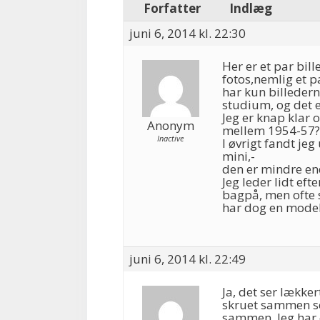
Forfatter
Indlæg
juni 6, 2014 kl. 22:30
Her er et par bil
fotos,nemlig et pa
har kun billedern
studium, og det e
Jeg er knap klar
Anonym
mellem 1954-57?
Inactive
I øvrigt fandt je
mini,-
den er mindre en
Jeg leder lidt ef
bagpå, men ofte 
har dog en mode
juni 6, 2014 kl. 22:49
Ja, det ser lække
skruet sammen som
sammen, Jeg har 