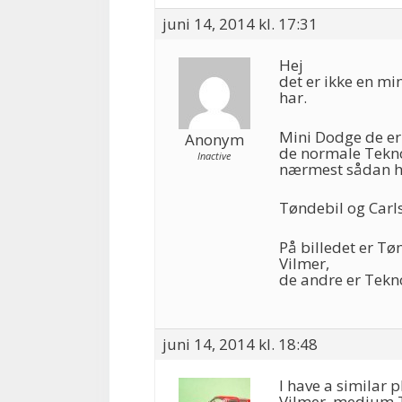
juni 14, 2014 kl. 17:31
Hej
det er ikke en min
har.
Mini Dodge de er 
Anonym
de normale Tekno 
Inactive
nærmest sådan h
Tøndebil og Carl
På billedet er Tø
Vilmer,
de andre er Tekn
juni 14, 2014 kl. 18:48
I have a similar 
Vilmer, medium T