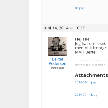
81.jpg
juni 14, 2014 kl. 10:19
Hej alle
Jeg har en Tekno
med blik frontgri
MVH Bertel
Bertel
Pedersen
Dette svar blev ændret 1
Participant
Attachments
2014-04-14.jpg
2014-04-141.jpg