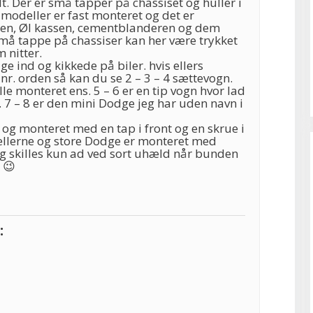
 Der er små tapper på chassiset og huller i
modeller er fast monteret og det er
den, Øl kassen, cementblanderen og dem
små tappe på chassiser kan her være trykket
 nitter.
ge ind og kikkede på biler. hvis ellers
 nr. orden så kan du se 2 – 3 – 4 sættevogn.
lle monteret ens. 5 – 6 er en tip vogn hvor lad
å. 7 – 8 er den mini Dodge jeg har uden navn i
 og monteret med en tap i front og en skrue i
llerne og store Dodge er monteret med
og skilles kun ad ved sort uhæld når bunden
p 😉
: