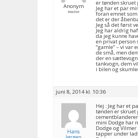
er tønden skruet
Anonym
Jeg har et par m
Inactive
foran emnet som 
det er der åbenba
Jeg så det først v
Jeg har aldrig ha
da jeg kunne have 
en privat person 
“gamle” – vi var 
de små, men dem 
der en sættevogn,
tankvogn, dem vi
i bilen og skumled
juni 8, 2014 kl. 10:36
Hej : Jeg har et 
tønden er skruet
cementblanderen e
mini Dodge har no
Dodge og Vilmer 
Hans
tapper under lad 
Jørgen