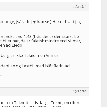
#23264
idodge, (så vidt jeg kan se ) Her er hvad jeg
mindre end 1:43 (hvis det er den størrelse
biler har, de er faktisk mindre end Vilmer,
en ad Lledo
sberg er ikke Tekno men Vilmer.
ndebilen og Lastbil med blåt fladt lad,
o.
#23270
photo to Teknoib. It is: large Tekno, medium
ekno, small Vilmer, small Tekno