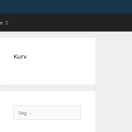
um
Kurv
Søg
efter: