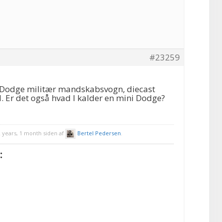
#23259
 Dodge militær mandskabsvogn, diecast
l. Er det også hvad I kalder en mini Dodge?
2 years, 1 month siden af
Bertel Pedersen
.
: