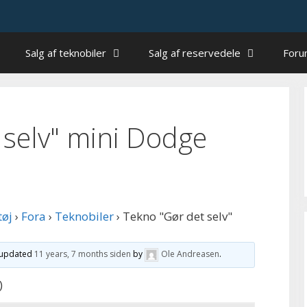
Salg af teknobiler
Salg af reservedele
For
 selv" mini Dodge
tøj
›
Fora
›
Teknobiler
›
Tekno "Gør det selv"
t updated
11 years, 7 months siden
by
Ole Andreasen
.
)