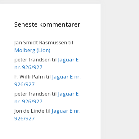
Seneste kommentarer
Jan Smidt Rasmussen
til
Molberg (Lion)
peter frandsen
til
Jaguar E
nr. 926/927
F. Willi Palm
til
Jaguar E nr.
926/927
peter frandsen
til
Jaguar E
nr. 926/927
Jon de Linde
til
Jaguar E nr.
926/927