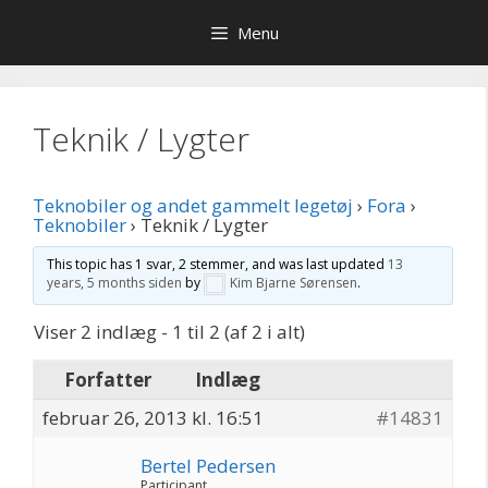
Hop
Menu
til
indhold
Teknik / Lygter
Teknobiler og andet gammelt legetøj
›
Fora
›
Teknobiler
›
Teknik / Lygter
This topic has 1 svar, 2 stemmer, and was last updated
13
years, 5 months siden
by
Kim Bjarne Sørensen
.
Viser 2 indlæg - 1 til 2 (af 2 i alt)
Forfatter
Indlæg
februar 26, 2013 kl. 16:51
#14831
Bertel Pedersen
Participant