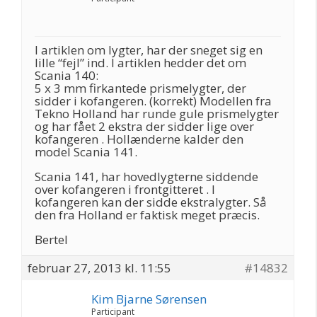
I artiklen om lygter, har der sneget sig en
lille “fejl” ind. I artiklen hedder det om
Scania 140:
5 x 3 mm firkantede prismelygter, der
sidder i kofangeren. (korrekt) Modellen fra
Tekno Holland har runde gule prismelygter
og har fået 2 ekstra der sidder lige over
kofangeren . Hollænderne kalder den
model Scania 141.
Scania 141, har hovedlygterne siddende
over kofangeren i frontgitteret . I
kofangeren kan der sidde ekstralygter. Så
den fra Holland er faktisk meget præcis.
Bertel
februar 27, 2013 kl. 11:55
#14832
Kim Bjarne Sørensen
Participant