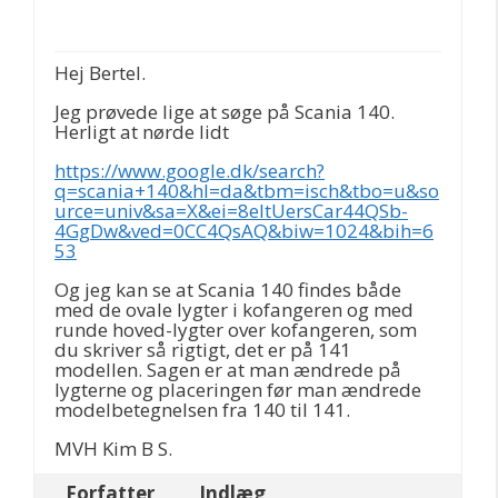
Hej Bertel.
Jeg prøvede lige at søge på Scania 140.
Herligt at nørde lidt
https://www.google.dk/search?
q=scania+140&hl=da&tbm=isch&tbo=u&so
urce=univ&sa=X&ei=8eItUersCar44QSb-
4GgDw&ved=0CC4QsAQ&biw=1024&bih=6
53
Og jeg kan se at Scania 140 findes både
med de ovale lygter i kofangeren og med
runde hoved-lygter over kofangeren, som
du skriver så rigtigt, det er på 141
modellen. Sagen er at man ændrede på
lygterne og placeringen før man ændrede
modelbetegnelsen fra 140 til 141.
MVH Kim B S.
Forfatter
Indlæg