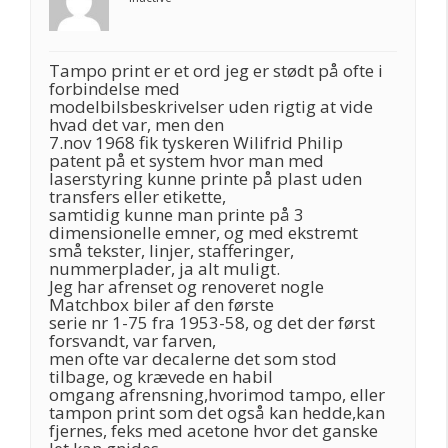
Tampo print er et ord jeg er stødt på ofte i
forbindelse med
modelbilsbeskrivelser uden rigtig at vide
hvad det var, men den
7.nov 1968 fik tyskeren Wilifrid Philip
patent på et system hvor man med
laserstyring kunne printe på plast uden
transfers eller etikette,
samtidig kunne man printe på 3
dimensionelle emner, og med ekstremt
små tekster, linjer, stafferinger,
nummerplader, ja alt muligt.
Jeg har afrenset og renoveret nogle
Matchbox biler af den første
serie nr 1-75 fra 1953-58, og det der først
forsvandt, var farven,
men ofte var decalerne det som stod
tilbage, og krævede en habil
omgang afrensning,hvorimod tampo, eller
tampon print som det også kan hedde,kan
fjernes, feks med acetone hvor det ganske