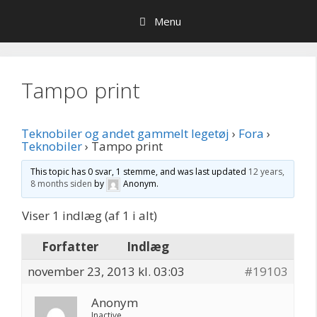
Hop
Menu
til
indhold
Tampo print
Teknobiler og andet gammelt legetøj
›
Fora
›
Teknobiler
›
Tampo print
This topic has 0 svar, 1 stemme, and was last updated
12 years,
8 months siden
by
Anonym
.
Viser 1 indlæg (af 1 i alt)
Forfatter
Indlæg
november 23, 2013 kl. 03:03
#19103
Anonym
Inactive