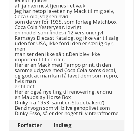
let kan gnides
af, ja nærmest fjernes i et væk.
Jeg har netop lavet en ny Mack til mig selv,
Coca Cola, vognen hvid
som de var før 1935, som forlæg Matchbox
Coca Cola Yesteryear, iøvrigt
en model som findes i 12 versioner jvf
Ramseys Diecast Katalog, og ikke var til salg
uden for USA, ikke fordi den er særlig dyr,
men
man ser den ikke så tit.Den blev ikke
importeret til norden.
Her er en Mack med Tampo print, th den
samme udgave med Coca Cola soms decal,
og godt at man kan få lavet dem som repro,
hvis man
er til det.
Her er også nye ting til renovering, endnu
en Maudslay Horse Box
Dinky fra 1953, samt en Studebaker(?)
Benzinvogn som vil blive genoplivet som
Dinky Esso, så er der noget til vinteraftnerne
Forfatter
Indlæg