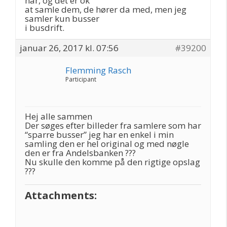
har, og det er ok
at samle dem, de hører da med, men jeg
samler kun busser
i busdrift.
januar 26, 2017 kl. 07:56
#39200
Flemming Rasch
Participant
Hej alle sammen
Der søges efter billeder fra samlere som har
“sparre busser” jeg har en enkel i min
samling den er hel original og med nøgle
den er fra Andelsbanken ???
Nu skulle den komme på den rigtige opslag
???
Attachments: