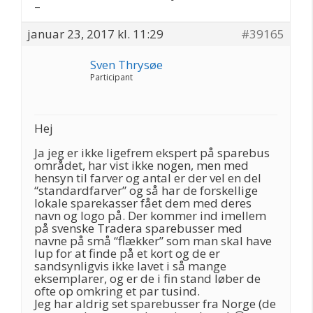
–
januar 23, 2017 kl. 11:29
#39165
Sven Thrysøe
Participant
Hej
Ja jeg er ikke ligefrem ekspert på sparebus
området, har vist ikke nogen, men med
hensyn til farver og antal er der vel en del
“standardfarver” og så har de forskellige
lokale sparekasser fået dem med deres
navn og logo på. Der kommer ind imellem
på svenske Tradera sparebusser med
navne på små “flækker” som man skal have
lup for at finde på et kort og de er
sandsynligvis ikke lavet i så mange
eksemplarer, og er de i fin stand løber de
ofte op omkring et par tusind.
Jeg har aldrig set sparebusser fra Norge (de