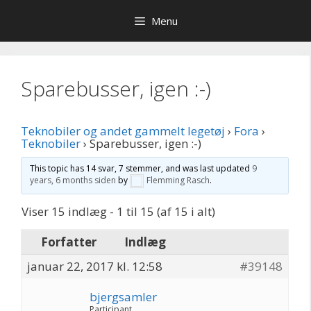
Hop
Menu
til
indhold
Sparebusser, igen :-)
Teknobiler og andet gammelt legetøj
›
Fora
›
Teknobiler
›
Sparebusser, igen :-)
This topic has 14 svar, 7 stemmer, and was last updated
9
years, 6 months siden
by
Flemming Rasch
.
Viser 15 indlæg - 1 til 15 (af 15 i alt)
Forfatter
Indlæg
januar 22, 2017 kl. 12:58
#39148
bjergsamler
Participant