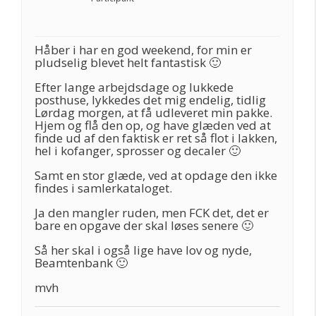
Håber i har en god weekend, for min er
pludselig blevet helt fantastisk 🙂
Efter lange arbejdsdage og lukkede
posthuse, lykkedes det mig endelig, tidlig
Lørdag morgen, at få udleveret min pakke.
Hjem og flå den op, og have glæden ved at
finde ud af den faktisk er ret så flot i lakken,
hel i kofanger, sprosser og decaler 🙂
Samt en stor glæde, ved at opdage den ikke
findes i samlerkataloget.
Ja den mangler ruden, men FCK det, det er
bare en opgave der skal løses senere 🙂
Så her skal i også lige have lov og nyde,
Beamtenbank 🙂
mvh