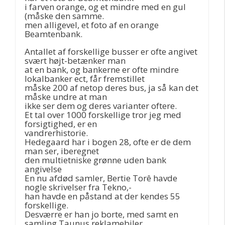
i farven orange, og et mindre med en gul
(måske den samme.
men alligevel, et foto af en orange
Beamtenbank.
Antallet af forskellige busser er ofte angivet
svært højt-betænker man
at en bank, og bankerne er ofte mindre
lokalbanker ect, får fremstillet
måske 200 af netop deres bus, ja så kan det
måske undre at man
ikke ser dem og deres varianter oftere.
Et tal over 1000 forskellige tror jeg med
forsigtighed, er en
vandrerhistorie.
Hedegaard har i bogen 28, ofte er de dem
man ser, iberegnet
den multietniske grønne uden bank
angivelse
En nu afdød samler, Bertie Torê havde
nogle skrivelser fra Tekno,-
han havde en påstand at der kendes 55
forskellige.
Desværre er han jo borte, med samt en
samling Taunus reklamebiler