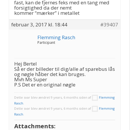
fast, kan de fjernes feks med en tang med
forsigtighed da der nemt
kommer “mærker” i metallet
februar 3, 2017 kl. 18:44
#39407
Flemming Rasch
Participant
Hej Bertel
Så er der billeder til dig/alle af sparebus lås
og nøgle håber det kan bruges.
Mvh Ms Super
P.S Det er en original nøgle
Dette svar blev ændret 9 years, 6 months siden af
Flemming
Rasch
.
Dette svar blev ændret 9 years, 6 months siden af
Flemming
Rasch
.
Attachments: