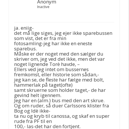
Anonym
Inactive
ja. eniig-
det må lige siges, jeg ejer ikke sparebussen
som vist, det er fra min
fotosamling-jeg har ikke en eneste
sparebus.
Måske er der noget med den sælger du
skriver om, jeg ved det ikke, men det var
noget lignende Torè havde, –
Ellers ved jeg intet om bussernes
fremkomst, eller historie som sådan,-
jeg kan se, de fleste har fælge med bolt,
hammerlak på taget(ofte)
samt skruerne som holder taget,- de har
gevind helt igennem.
Jeg har en (alm.) bus med den art skrue.
Og om ruder, så duer Carlssons klister fra
Bog og Idè ikke-
ta nu og kryb til canossa, og skaf en super
rude fra PF til en
100,- las-det har den fortjent.