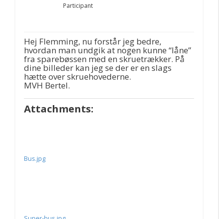
Participant
Hej Flemming, nu forstår jeg bedre,
hvordan man undgik at nogen kunne “låne”
fra sparebøssen med en skruetrækker. På
dine billeder kan jeg se der er en slags
hætte over skruehovederne.
MVH Bertel.
Attachments:
Bus.jpg
Super-bus.jpg