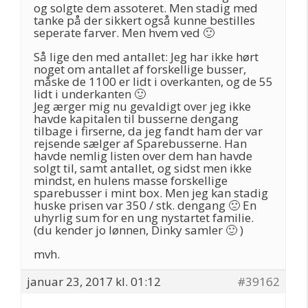
og solgte dem assoteret. Men stadig med
tanke på der sikkert også kunne bestilles
seperate farver. Men hvem ved 🙂
Så lige den med antallet: Jeg har ikke hørt
noget om antallet af forskellige busser,
måske de 1100 er lidt i overkanten, og de 55
lidt i underkanten 🙂
Jeg ærger mig nu gevaldigt over jeg ikke
havde kapitalen til busserne dengang
tilbage i firserne, da jeg fandt ham der var
rejsende sælger af Sparebusserne. Han
havde nemlig listen over dem han havde
solgt til, samt antallet, og sidst men ikke
mindst, en hulens masse forskellige
sparebusser i mint box. Men jeg kan stadig
huske prisen var 350 / stk. dengang 🙁 En
uhyrlig sum for en ung nystartet familie.
(du kender jo lønnen, Dinky samler 🙂 )
mvh.
januar 23, 2017 kl. 01:12
#39162