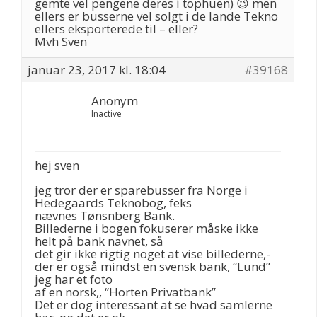
gemte vel pengene deres i tophuen) 😉 men
ellers er busserne vel solgt i de lande Tekno
ellers eksporterede til – eller?
Mvh Sven
januar 23, 2017 kl. 18:04
#39168
Anonym
Inactive
hej sven
jeg tror der er sparebusser fra Norge i
Hedegaards Teknobog, feks
nævnes Tønsnberg Bank.
Billederne i bogen fokuserer måske ikke
helt på bank navnet, så
det gir ikke rigtig noget at vise billederne,-
der er også mindst en svensk bank, “Lund”
jeg har et foto
af en norsk,, “Horten Privatbank”
Det er dog interessant at se hvad samlerne