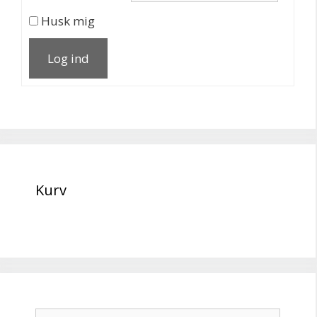
Husk mig
Log ind
Kurv
Søg