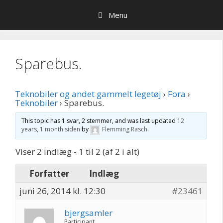
Hop
Menu
til
indhold
Sparebus.
Teknobiler og andet gammelt legetøj
›
Fora
›
Teknobiler
›
Sparebus.
This topic has 1 svar, 2 stemmer, and was last updated
12
years, 1 month siden
by
Flemming Rasch
.
Viser 2 indlæg - 1 til 2 (af 2 i alt)
Forfatter
Indlæg
juni 26, 2014 kl. 12:30
#23461
bjergsamler
Participant