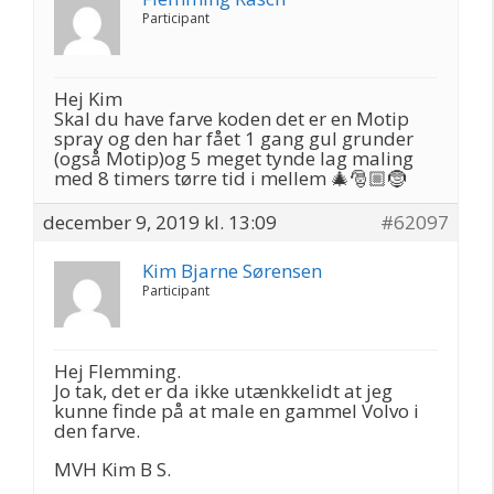
Participant
Hej Kim
Skal du have farve koden det er en Motip
spray og den har fået 1 gang gul grunder
(også Motip)og 5 meget tynde lag maling
med 8 timers tørre tid i mellem 🎄🎅🏼🤶
december 9, 2019 kl. 13:09
#62097
Kim Bjarne Sørensen
Participant
Hej Flemming.
Jo tak, det er da ikke utænkkelidt at jeg
kunne finde på at male en gammel Volvo i
den farve.
MVH Kim B S.