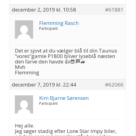
december 2, 2019 kl. 10:58
#61881
Flemming Rasch
Participant
Det er sjovt at du vælger blå til din Taunus
“vores”gamle P1800 bliver lyseblå næsten
den farve den havde 👍😎🏁🚙
Mvh
Flemming
december 7, 2019 kl. 22:44
#62066
Kim Bjarne Sørensen
Participant
Hej alle.
Jeg søger stadig efter Lone Star Impy biler,