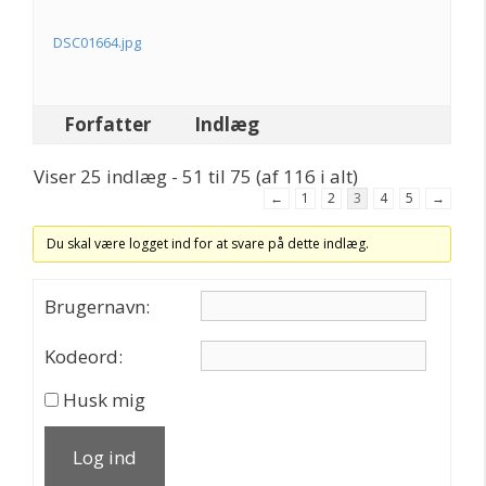
DSC01664.jpg
Forfatter
Indlæg
Viser 25 indlæg - 51 til 75 (af 116 i alt)
←
1
2
3
4
5
→
Du skal være logget ind for at svare på dette indlæg.
Brugernavn:
Kodeord:
Husk mig
Log ind