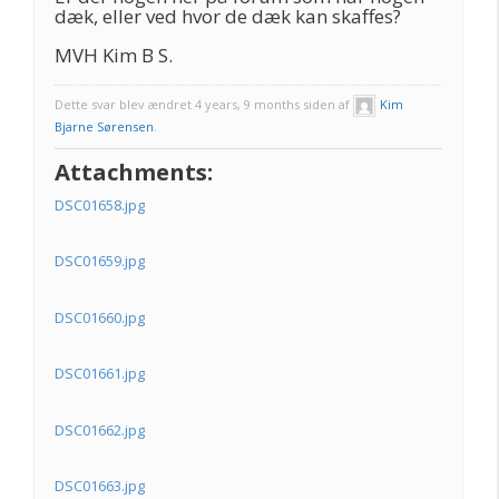
dæk, eller ved hvor de dæk kan skaffes?
MVH Kim B S.
Dette svar blev ændret 4 years, 9 months siden af
Kim
Bjarne Sørensen
.
Attachments:
DSC01658.jpg
DSC01659.jpg
DSC01660.jpg
DSC01661.jpg
DSC01662.jpg
DSC01663.jpg