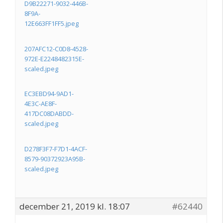
D9B22271-9032-446B-
8F9A-
12E663FF1FF5.jpeg
207AFC12-C0D8-4528-
972E-E2248482315E-
scaled.jpeg
EC3EBD94-9AD1-
4E3C-AE8F-
417DC08DABDD-
scaled.jpeg
D278F3F7-F7D1-4ACF-
8579-90372923A95B-
scaled.jpeg
december 21, 2019 kl. 18:07
#62440