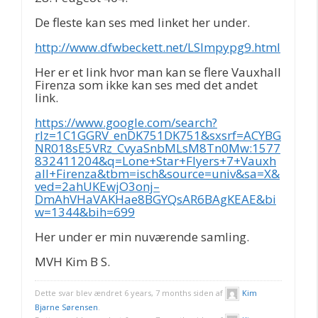
De fleste kan ses med linket her under.
http://www.dfwbeckett.net/LSImpypg9.html
Her er et link hvor man kan se flere Vauxhall
Firenza som ikke kan ses med det andet
link.
https://www.google.com/search?
rlz=1C1GGRV_enDK751DK751&sxsrf=ACYBG
NR018sE5VRz_CvyaSnbMLsM8Tn0Mw:1577
832411204&q=Lone+Star+Flyers+7+Vauxh
all+Firenza&tbm=isch&source=univ&sa=X&
ved=2ahUKEwjO3onj–
DmAhVHaVAKHae8BGYQsAR6BAgKEAE&bi
w=1344&bih=699
Her under er min nuværende samling.
MVH Kim B S.
Dette svar blev ændret 6 years, 7 months siden af
Kim
Bjarne Sørensen
.