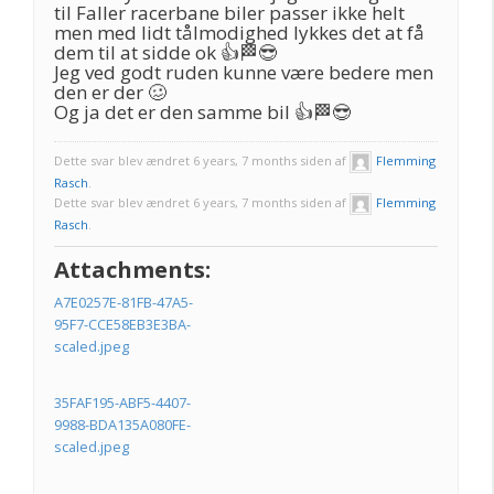
til Faller racerbane biler passer ikke helt
men med lidt tålmodighed lykkes det at få
dem til at sidde ok 👍🏁😎
Jeg ved godt ruden kunne være bedere men
den er der 🥴
Og ja det er den samme bil 👍🏁😎
Dette svar blev ændret 6 years, 7 months siden af
Flemming
Rasch
.
Dette svar blev ændret 6 years, 7 months siden af
Flemming
Rasch
.
Attachments:
A7E0257E-81FB-47A5-
95F7-CCE58EB3E3BA-
scaled.jpeg
35FAF195-ABF5-4407-
9988-BDA135A080FE-
scaled.jpeg