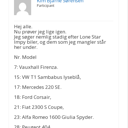
Kim Bjarne Sørensen
Participant
Hej alle.
Nu prøver jeg lige igen.
Jeg søger nemlig stadig efter Lone Star
Impy biler, og dem som jeg mangler står
her under.
Nr. Model
7: Vauxhall Firenza.
15: VW T1 Sambabus lyseblå,
17: Mercedes 220 SE.
18: Ford Corsair,
21: Fiat 2300 S Coupe,
23: Alfa Romeo 1600 Giulia Spyder.
28: Peugeot 404.