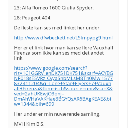
23: Alfa Romeo 1600 Giulia Spyder.
28: Peugeot 404.
De fleste kan ses med linket her under.
http://www.dfwbeckett.net/LSImpypg9.html
Her er et link hvor man kan se flere Vauxhall
Firenza som ikke kan ses med det andet
link.
https://www.google.com/search?
rlz=1C1GGRV_enDK751DK751&sxsrf=ACYBG
NR018sE5VRz_CvyaSnbMLsM8Tn0Mw:1577
832411204&q=Lone+Star+Flyers+7+Vauxh
all+Firenza&tbm=isch&source=univ&sa=X&
ved=2ahUKEwjO3onj–
DmAhVHaVAKHae8BGYQsAR6BAgKEAE&bi
w=1344&bih=699
Her under er min nuværende samling.
MVH Kim B S.