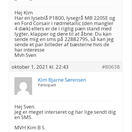
Hej Kim
Har en lyseblå P1800, lysegrå MB 220SE og
en Ford Corsair i rødmetallic (den mangler
4 dæk) ellers er de i rigtig pæn stand med
lygter, klapper og døre til at åbne. Du kan
sende mig en sms på 22882795, så kan jeg
sende et par billeder af bæsterne hvis de
har interesse
Mvh Sven
oktober 1, 2021 kl. 22:43
#80638
Kim Bjarne Sørensen
Participant
Hej Sven.
Jeg er meget interseret og har lige sendt dig
en SMS.
MVH Kim B S.