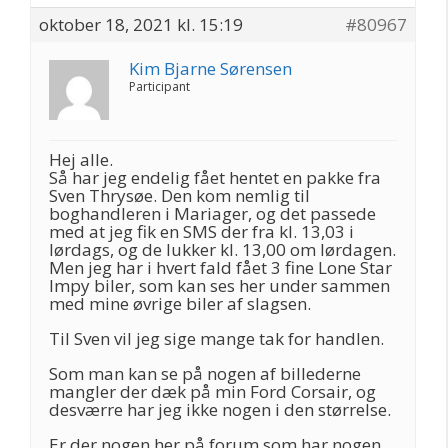
oktober 18, 2021 kl. 15:19
#80967
Kim Bjarne Sørensen
Participant
Hej alle.
Så har jeg endelig fået hentet en pakke fra
Sven Thrysøe. Den kom nemlig til
boghandleren i Mariager, og det passede
med at jeg fik en SMS der fra kl. 13,03 i
lørdags, og de lukker kl. 13,00 om lørdagen.
Men jeg har i hvert fald fået 3 fine Lone Star
Impy biler, som kan ses her under sammen
med mine øvrige biler af slagsen.
Til Sven vil jeg sige mange tak for handlen.
Som man kan se på nogen af billederne
mangler der dæk på min Ford Corsair, og
desværre har jeg ikke nogen i den størrelse.
Er der nogen her på forum som har nogen