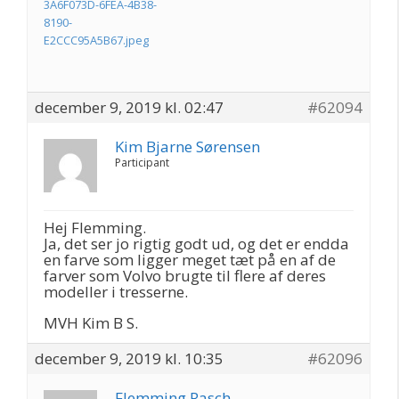
3A6F073D-6FEA-4B38-
8190-
E2CCC95A5B67.jpeg
december 9, 2019 kl. 02:47
#62094
Kim Bjarne Sørensen
Participant
Hej Flemming.
Ja, det ser jo rigtig godt ud, og det er endda
en farve som ligger meget tæt på en af de
farver som Volvo brugte til flere af deres
modeller i tresserne.
MVH Kim B S.
december 9, 2019 kl. 10:35
#62096
Flemming Rasch