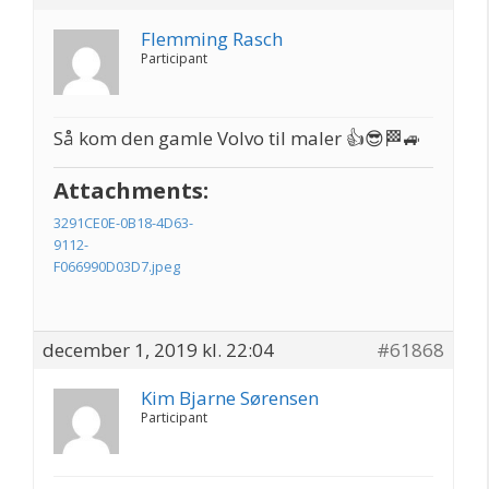
Flemming Rasch
Participant
Så kom den gamle Volvo til maler 👍😎🏁🚙
Attachments:
3291CE0E-0B18-4D63-
9112-
F066990D03D7.jpeg
december 1, 2019 kl. 22:04
#61868
Kim Bjarne Sørensen
Participant