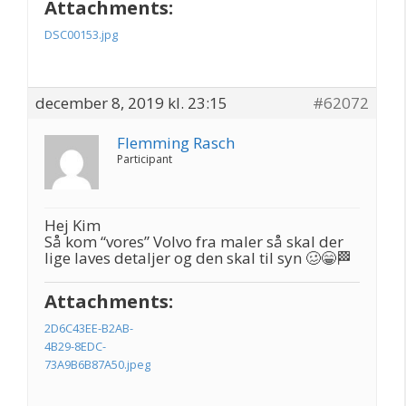
Attachments:
DSC00153.jpg
december 8, 2019 kl. 23:15
#62072
Flemming Rasch
Participant
Hej Kim
Så kom “vores” Volvo fra maler så skal der
lige laves detaljer og den skal til syn 🥴😁🏁
Attachments:
2D6C43EE-B2AB-
4B29-8EDC-
73A9B6B87A50.jpeg