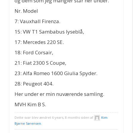
og dem som jeg mangler står her under.
Nr. Model
7: Vauxhall Firenza.
15: VW T1 Sambabus lyseblå,
17: Mercedes 220 SE.
18: Ford Corsair,
21: Fiat 2300 S Coupe,
23: Alfa Romeo 1600 Giulia Spyder.
28: Peugeot 404.
Her under er min nuværende samling.
MVH Kim B S.
Dette svar blev ændret 6 years, 8 months siden af
Kim
Bjarne Sørensen
.