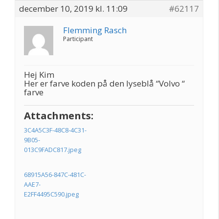
december 10, 2019 kl. 11:09
#62117
Flemming Rasch
Participant
Hej Kim
Her er farve koden på den lyseblå “Volvo “
farve
Attachments:
3C4A5C3F-48C8-4C31-
9B05-
013C9FADC817.jpeg
68915A56-847C-481C-
AAE7-
E2FF4495C590.jpeg