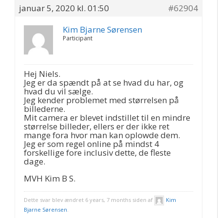
januar 5, 2020 kl. 01:50
#62904
Kim Bjarne Sørensen
Participant
Hej Niels.
Jeg er da spændt på at se hvad du har, og
hvad du vil sælge.
Jeg kender problemet med størrelsen på
billederne.
Mit camera er blevet indstillet til en mindre
størrelse billeder, ellers er der ikke ret
mange fora hvor man kan oplowde dem.
Jeg er som regel online på mindst 4
forskellige fore inclusiv dette, de fleste
dage.
MVH Kim B S.
Dette svar blev ændret 6 years, 7 months siden af
Kim
Bjarne Sørensen
.