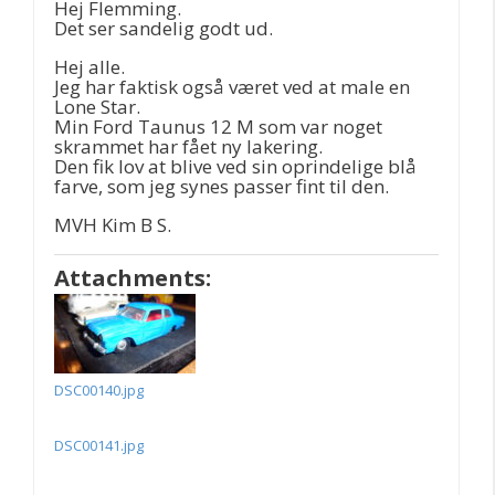
Hej Flemming.
Det ser sandelig godt ud.
Hej alle.
Jeg har faktisk også været ved at male en
Lone Star.
Min Ford Taunus 12 M som var noget
skrammet har fået ny lakering.
Den fik lov at blive ved sin oprindelige blå
farve, som jeg synes passer fint til den.
MVH Kim B S.
Attachments:
DSC00140.jpg
DSC00141.jpg