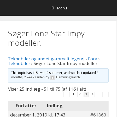
Hop
Menu
til
indhold
Søger Lone Star Impy
modeller.
Teknobiler og andet gammelt legetøj
›
Fora
›
Teknobiler
›
Søger Lone Star Impy modeller.
This topic has 115 svar, 9 stemmer, and was last updated
3
months, 2 weeks siden
by
Flemming Rasch
.
Viser 25 indlæg - 51 til 75 (af 116 i alt)
←
1
2
3
4
5
→
Forfatter
Indlæg
december 1, 2019 kl. 17:43
#61863