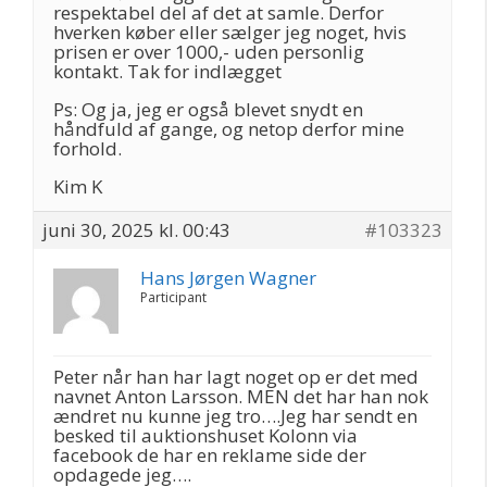
respektabel del af det at samle. Derfor
hverken køber eller sælger jeg noget, hvis
prisen er over 1000,- uden personlig
kontakt. Tak for indlægget
Ps: Og ja, jeg er også blevet snydt en
håndfuld af gange, og netop derfor mine
forhold.
Kim K
juni 30, 2025 kl. 00:43
#103323
Hans Jørgen Wagner
Participant
Peter når han har lagt noget op er det med
navnet Anton Larsson. MEN det har han nok
ændret nu kunne jeg tro….Jeg har sendt en
besked til auktionshuset Kolonn via
facebook de har en reklame side der
opdagede jeg….