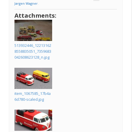
Jørgen Wagner
.
Attachments:
513932446_12213162
8558835051_7359683
042608623128_n.jpg
item_1067585_17b4a
6d780-scaled.jpg