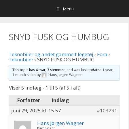
Hop
Menu
til
indhold
SNYD FUSK OG HUMBUG
Teknobiler og andet gammelt legetøj
›
Fora
›
Teknobiler
›
SNYD FUSK OG HUMBUG
This topic has 4 svar, 3 stemmer, and was last updated
1 year,
1 month siden
by
Hans Jørgen Wagner
.
Viser 5 indlæg - 1 til 5 (af 5 i alt)
Forfatter
Indlæg
juni 29, 2025 kl. 15:57
#103291
Hans Jørgen Wagner
Participant