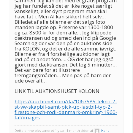
sammen. Jeg kan det med et gratisprogram
jeg har fundet så det er ikke noget særligt
vanskeligt, eller dyrt program man skal
have fat i. Men AI kan sikkert helt selv…
Billedet af alle bilerne er det salgs foto
manden lagde op. Priserne var 1300-1800
og ca. 8500 kr for dem alle… Jeg klippede
dæktransen ud og smed den ind på Google
Search og der var den på en auktions side
fra KOLON, og det er de alle samme iøvrigt.
Bilerne er fra 4 forskellige auktioner lagt
ind på et andet foto…. OG det har jeg også
gjort med dæktransen. Det tog 5 minutter…
Det var bare for at illustrere
fremgangsmåden… Men pas på ham der
ude over alt…
LINK TIL AUKTIONSHUSET KOLONN
https://auctionet.com/da/1067585-tekno-2-
st-vw-skapbil-samt-pick-up-lastbil-typ-2-
firestone-och-rodi-danmark-omkring-1960-
tal/images
Dette emne blev ændret 1 year, 1 month siden af
Hans