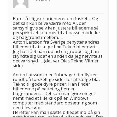
Bare så i lige er orienteret om fusket… Og
det kan kun blive værre med AI, der
sansynligvis selv kan justere billederne så
perspektivet kommer til at passe modeller
og baggrund imellem….
Anton Larsson fra Sverige benytter andres
billeder til at sælge fine Tekno biler dyrt.
Jeg har fået ham ud ad en gruppe, og han
skyndte sig udaf en anden da jeg nævnte at
det var snyd…. (det var Oles Tekno-Vilmer
side)
Anton Larsson er en fubmager der flytter
rundt på forskellige sider for at sælge bla.
Tekno til gode dyre priser. Han finder
billederne på nettet og fjerner
baggrunden…. Det kan man gøre meget
nemt med et lille klik på en Windows
computer med standard opsætning som
den blev købt….
Herefter kan man sætte billedet ind på sin
egen baggrund– et bord, eller gulv osv…Det