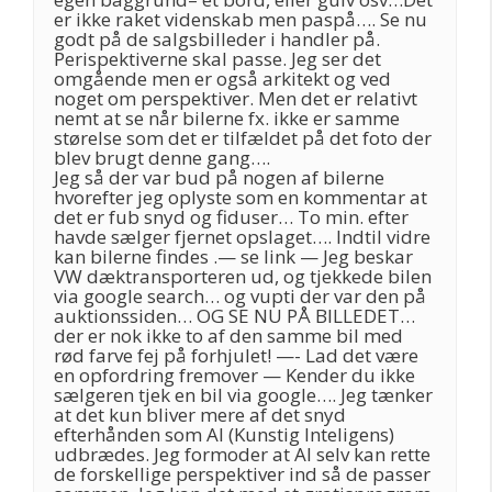
er ikke raket videnskab men paspå…. Se nu
godt på de salgsbilleder i handler på.
Perispektiverne skal passe. Jeg ser det
omgående men er også arkitekt og ved
noget om perspektiver. Men det er relativt
nemt at se når bilerne fx. ikke er samme
størelse som det er tilfældet på det foto der
blev brugt denne gang….
Jeg så der var bud på nogen af bilerne
hvorefter jeg oplyste som en kommentar at
det er fub snyd og fiduser… To min. efter
havde sælger fjernet opslaget…. Indtil vidre
kan bilerne findes .— se link — Jeg beskar
VW dæktransporteren ud, og tjekkede bilen
via google search… og vupti der var den på
auktionssiden… OG SE NU PÅ BILLEDET…
der er nok ikke to af den samme bil med
rød farve fej på forhjulet! —- Lad det være
en opfordring fremover — Kender du ikke
sælgeren tjek en bil via google…. Jeg tænker
at det kun bliver mere af det snyd
efterhånden som AI (Kunstig Inteligens)
udbrædes. Jeg formoder at AI selv kan rette
de forskellige perspektiver ind så de passer