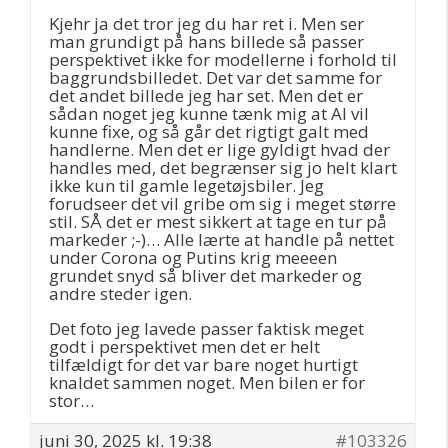
Kjehr ja det tror jeg du har ret i. Men ser
man grundigt på hans billede så passer
perspektivet ikke for modellerne i forhold til
baggrundsbilledet. Det var det samme for
det andet billede jeg har set. Men det er
sådan noget jeg kunne tænk mig at AI vil
kunne fixe, og så går det rigtigt galt med
handlerne. Men det er lige gyldigt hvad der
handles med, det begrænser sig jo helt klart
ikke kun til gamle legetøjsbiler. Jeg
forudseer det vil gribe om sig i meget større
stil. SÅ det er mest sikkert at tage en tur på
markeder ;-)… Alle lærte at handle på nettet
under Corona og Putins krig meeeen
grundet snyd så bliver det markeder og
andre steder igen.
Det foto jeg lavede passer faktisk meget
godt i perspektivet men det er helt
tilfældigt for det var bare noget hurtigt
knaldet sammen noget. Men bilen er for
stor…
juni 30, 2025 kl. 19:38
#103326