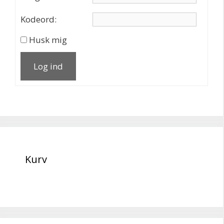
Kodeord:
Husk mig
Log ind
Kurv